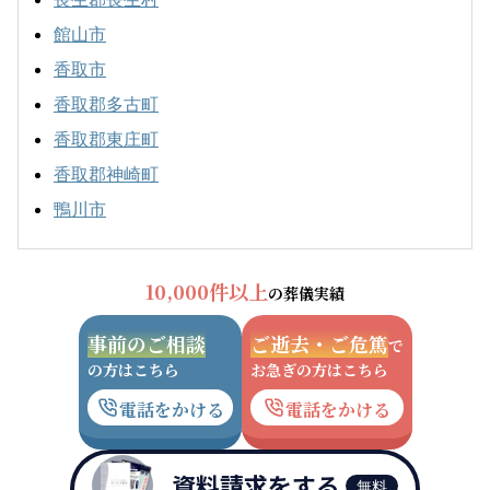
館山市
香取市
香取郡多古町
香取郡東庄町
香取郡神崎町
鴨川市
10,000件以上
の葬儀実績
事前のご相談
ご逝去・ご危篤
で
の方はこちら
お急ぎの方はこちら
電話をかける
電話をかける
資料請求をする
無料