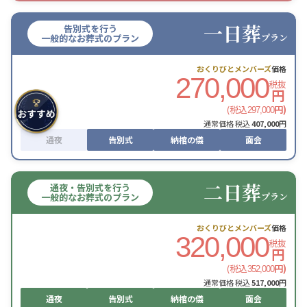
一日葬
告別式を行う
プラン
一般的なお葬式のプラン
おくりびとメンバーズ
価格
270,000
税抜
円
(税込
円)
297,000
通常価格 税込
407,000
円
通夜
告別式
納棺の儀
面会
二日葬
通夜・告別式を行う
プラン
一般的なお葬式のプラン
おくりびとメンバーズ
価格
320,000
税抜
円
(税込
円)
352,000
通常価格 税込
517,000
円
通夜
告別式
納棺の儀
面会