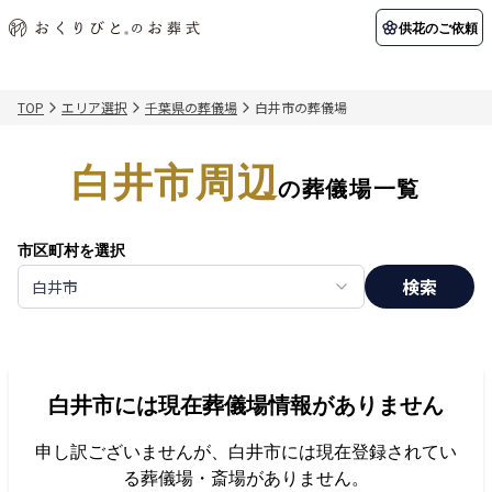
供花のご依頼
TOP
エリア選択
千葉県の葬儀場
白井市の葬儀場
初めての方へ
お客様の声
葬儀の知識
関東エリア
白井市周辺
初めての方へ
ご葬儀事例
葬儀の知識
納棺の儀とは？
お客様の声
供花のご依頼
の葬儀場一覧
東京都
埼玉県
葬儀の流れ
よくある質問
会員制度
市区町村を選択
アフターサポート
千葉県
神奈川県
検索
白井市
北海道エリア
会社を知る
スタッフ一覧
採用情報
札幌市
函館市
白井市
には現在葬儀場情報がありません
会社概要
店舗用地募集
申し訳ございませんが、
白井市
には現在登録されてい
る葬儀場・斎場がありません。