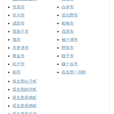
市原市
白井市
市川市
習志野市
成田市
船橋市
我孫子市
茂原市
旭市
袖ケ浦市
木更津市
野田市
東金市
銚子市
松戸市
鎌ケ谷市
柏市
長生郡一宮町
長生郡白子町
長生郡睦沢町
長生郡長南町
長生郡長柄町
長生郡長生村