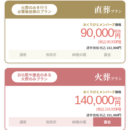
直葬
火葬のみを行う
プラン
必要最低限のプラン
おくりびとメンバーズ
価格
90,000
税抜
円
(税込
円)
99,000
通常価格 税込
132,000
円
通夜
告別式
納棺の儀
面会
火葬
お化粧や面会のある
プラン
火葬のみプラン
おくりびとメンバーズ
価格
140,000
税抜
円
(税込
円)
154,000
通常価格 税込
231,000
円
通夜
告別式
納棺の儀
面会