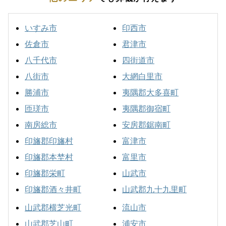
いすみ市
印西市
佐倉市
君津市
八千代市
四街道市
八街市
大網白里市
勝浦市
夷隅郡大多喜町
匝瑳市
夷隅郡御宿町
南房総市
安房郡鋸南町
印旛郡印旛村
富津市
印旛郡本埜村
富里市
印旛郡栄町
山武市
印旛郡酒々井町
山武郡九十九里町
山武郡横芝光町
流山市
山武郡芝山町
浦安市