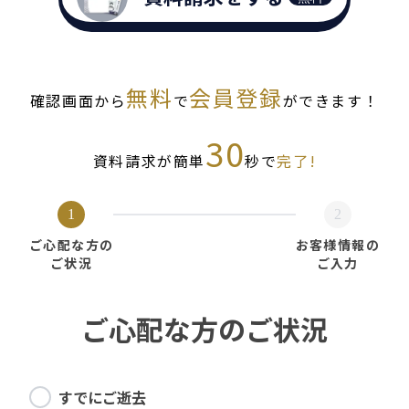
無料
会員登録
確認画面から
で
ができます！
30
資料請求が簡単
秒で
完了!
1
2
ご心配な方の
お客様情報の
ご状況
ご入力
ご心配な方のご状況
すでにご逝去