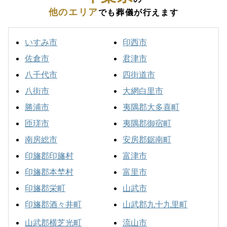
他のエリア
でも葬儀が行えます
いすみ市
印西市
佐倉市
君津市
八千代市
四街道市
八街市
大網白里市
勝浦市
夷隅郡大多喜町
匝瑳市
夷隅郡御宿町
南房総市
安房郡鋸南町
印旛郡印旛村
富津市
印旛郡本埜村
富里市
印旛郡栄町
山武市
印旛郡酒々井町
山武郡九十九里町
山武郡横芝光町
流山市