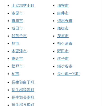
山武郡芝山町
浦安市
市原市
白井市
市川市
習志野市
成田市
船橋市
我孫子市
茂原市
旭市
袖ケ浦市
木更津市
野田市
東金市
銚子市
松戸市
鎌ケ谷市
柏市
長生郡一宮町
長生郡白子町
長生郡睦沢町
長生郡長南町
長生郡長柄町