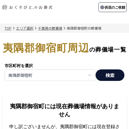
供花のご依頼
TOP
エリア選択
千葉県の葬儀場
夷隅郡御宿町の葬儀場
初めての方へ
お客様の声
葬儀の知識
関東エリア
夷隅郡御宿町周辺
初めての方へ
ご葬儀事例
葬儀の知識
納棺の儀とは？
お客様の声
供花のご依頼
の葬儀場一覧
東京都
埼玉県
葬儀の流れ
よくある質問
会員制度
市区町村を選択
アフターサポート
千葉県
神奈川県
検索
夷隅郡御宿町
北海道エリア
会社を知る
スタッフ一覧
採用情報
札幌市
函館市
夷隅郡御宿町
には現在葬儀場情報がありま
会社概要
店舗用地募集
せん
申し訳ございませんが、
夷隅郡御宿町
には現在登録さ