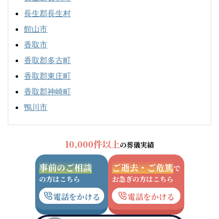
長生郡長生村
館山市
香取市
香取郡多古町
香取郡東庄町
香取郡神崎町
鴨川市
10,000件以上
の葬儀実績
事前のご相談
ご逝去・ご危篤
で
の方はこちら
お急ぎの方はこちら
電話をかける
電話をかける