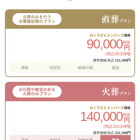
直葬
火葬のみを行う
プラン
必要最低限のプラン
おくりびとメンバーズ
価格
90,000
税抜
円
(税込
円)
99,000
通常価格 税込
132,000
円
通夜
告別式
納棺の儀
面会
火葬
お化粧や面会のある
プラン
火葬のみプラン
おくりびとメンバーズ
価格
140,000
税抜
円
(税込
円)
154,000
通常価格 税込
231,000
円
通夜
告別式
納棺の儀
面会