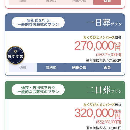
一日葬
告別式を行う
プラン
一般的なお葬式のプラン
おくりびとメンバーズ
価格
270,000
税抜
円
(税込
円)
297,000
通常価格 税込
407,000
円
通夜
告別式
納棺の儀
面会
二日葬
通夜・告別式を行う
プラン
一般的なお葬式のプラン
おくりびとメンバーズ
価格
320,000
税抜
円
(税込
円)
352,000
通常価格 税込
517,000
円