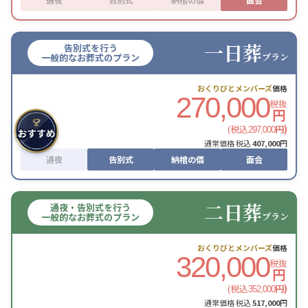
一日葬
告別式を行う
プラン
一般的なお葬式のプラン
おくりびとメンバーズ
価格
270,000
税抜
円
(税込
円)
297,000
通常価格 税込
407,000
円
通夜
告別式
納棺の儀
面会
二日葬
通夜・告別式を行う
プラン
一般的なお葬式のプラン
おくりびとメンバーズ
価格
320,000
税抜
円
(税込
円)
352,000
通常価格 税込
517,000
円