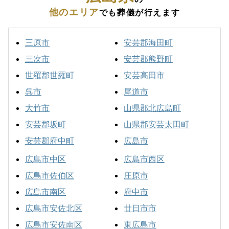
他のエリア
でも葬儀が行えます
三原市
安芸郡海田町
三次市
安芸郡熊野町
世羅郡世羅町
安芸高田市
呉市
尾道市
大竹市
山県郡北広島町
安芸郡坂町
山県郡安芸太田町
安芸郡府中町
広島市
広島市中区
広島市西区
広島市佐伯区
庄原市
広島市南区
府中市
広島市安佐北区
廿日市市
広島市安佐南区
東広島市