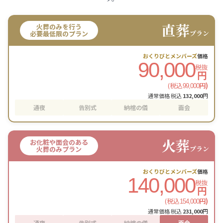
直葬
火葬のみを行う
プラン
必要最低限のプラン
おくりびとメンバーズ
価格
90,000
税抜
円
(税込
円)
99,000
通常価格 税込
132,000
円
通夜
告別式
納棺の儀
面会
火葬
お化粧や面会のある
プラン
火葬のみプラン
おくりびとメンバーズ
価格
140,000
税抜
円
(税込
円)
154,000
通常価格 税込
231,000
円
通夜
告別式
納棺の儀
面会