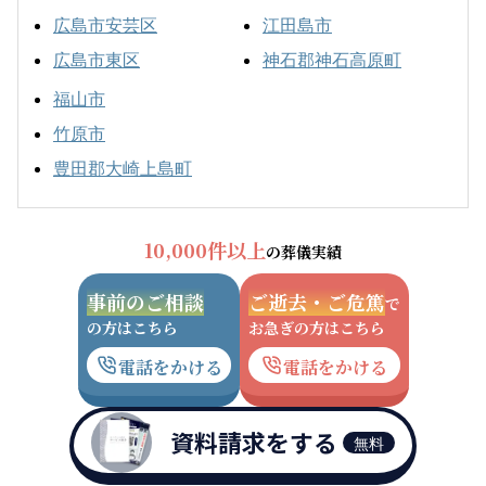
広島市安芸区
江田島市
広島市東区
神石郡神石高原町
福山市
竹原市
豊田郡大崎上島町
10,000件以上
の葬儀実績
事前のご相談
ご逝去・ご危篤
で
の方はこちら
お急ぎの方はこちら
電話をかける
電話をかける
資料請求をする
無料