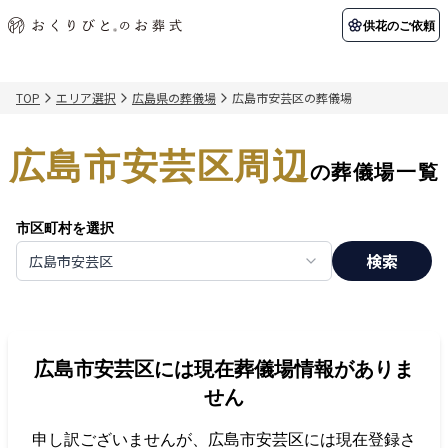
供花のご依頼
TOP
エリア選択
広島県の葬儀場
広島市安芸区の葬儀場
初めての方へ
お客様の声
葬儀の知識
関東エリア
広島市安芸区周辺
初めての方へ
ご葬儀事例
葬儀の知識
納棺の儀とは？
お客様の声
供花のご依頼
の葬儀場一覧
東京都
埼玉県
葬儀の流れ
よくある質問
会員制度
市区町村を選択
アフターサポート
千葉県
神奈川県
検索
広島市安芸区
北海道エリア
会社を知る
スタッフ一覧
採用情報
札幌市
函館市
広島市安芸区
には現在葬儀場情報がありま
会社概要
店舗用地募集
せん
申し訳ございませんが、
広島市安芸区
には現在登録さ