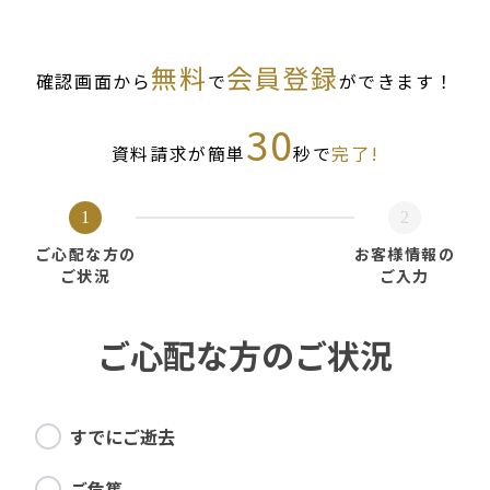
無料
会員登録
確認画面から
で
ができます！
30
資料請求が簡単
秒で
完了!
1
2
ご心配な方の
お客様情報の
ご状況
ご入力
ご心配な方のご状況
すでにご逝去
ご危篤