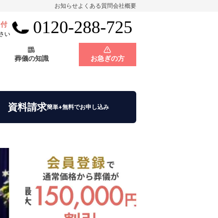
お知らせ
よくある質問
会社概要
0120-288-725
受付
会員制度
神奈川県
さい
葬儀の知識
お急ぎの方
店舗用地募集
会員制度
神奈川県
資料請求
簡単+無料でお申し込み
店舗用地募集