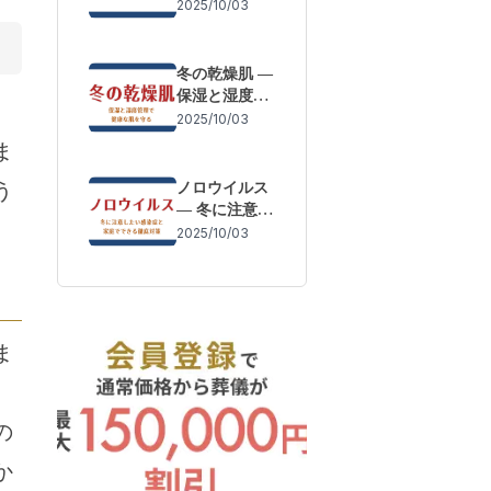
体調変化を防
2025/10/03
ぐために
冬の乾燥肌 ―
保湿と湿度管
理で健康な肌
2025/10/03
を守る
ま
う
ノロウイルス
― 冬に注意し
たい感染症と
2025/10/03
家庭でできる
徹底対策
ま
の
か