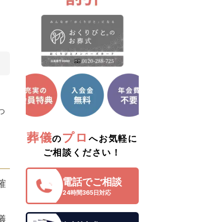
っ
葬儀
プロ
の
へお気軽に
ご相談ください！
電話でご相談
確
24時間365日対応
儀