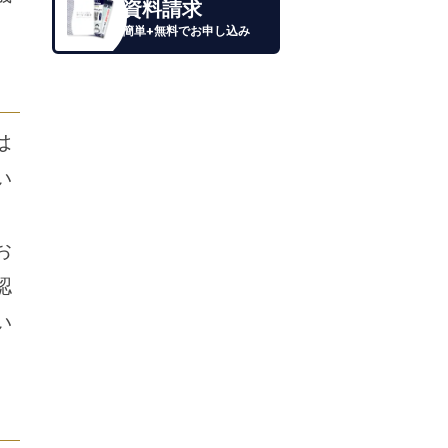
資料請求
簡単+無料でお申し込み
は
い
お
認
い