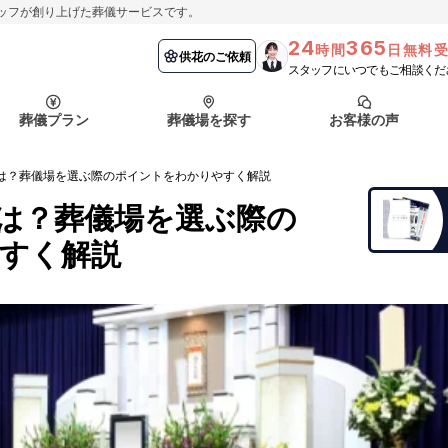
ッフが創り上げた葬儀サービスです。
24
365
時間
日無料
納棺の儀とは？
埼玉県
お客様の声
供花のご依頼
葬儀の流れ
千葉県
よくある質問
供花のご依頼
スタッフにいつでもご相談くだ
ート
葬儀プラン
葬儀場を探す
お客様の声
函館市
採用情報
会社概要
は？葬儀場を選ぶ際のポイントをわかりやすく解説
納棺の儀とは？
埼玉県
お客様の声
供花のご依頼
葬儀の流れ
千葉県
よくある質問
は？葬儀場を選ぶ際の
ート
すく解説
函館市
採用情報
会社概要