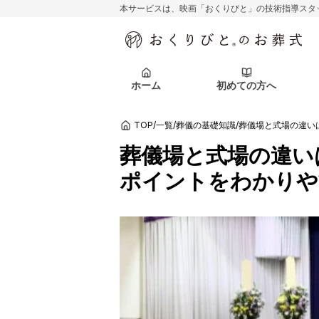
本サービスは、映画「おくりびと」の技術指導スタ
初めての方へ
関東エリア
お客様の声
葬儀の知識
初めての方へ
東京都
ご葬儀事例
葬儀の知識
アフターサポ
ホーム
初めての方へ
北海道エリア
札幌市
会社を知る
スタッフ一覧
TOP
/
一覧
/
葬儀の基礎知識
/
葬儀場と式場の違い
初めての方へ
関東エリア
お客様の声
葬儀の知識
初めての方へ
東京都
ご葬儀事例
葬儀の知識
葬儀場と式場の違い
アフターサポ
ポイントをわかりや
北海道エリア
札幌市
会社を知る
スタッフ一覧