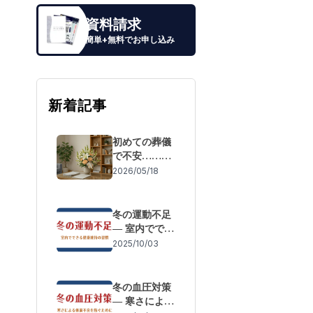
資料請求
簡単+無料でお申し込み
新着記事
初めての葬儀
で不安……も
しもの際の流
2026/05/18
れと「失敗し
ないための事
前準備」
冬の運動不足
― 室内ででき
る健康維持の
2025/10/03
習慣
冬の血圧対策
― 寒さによる