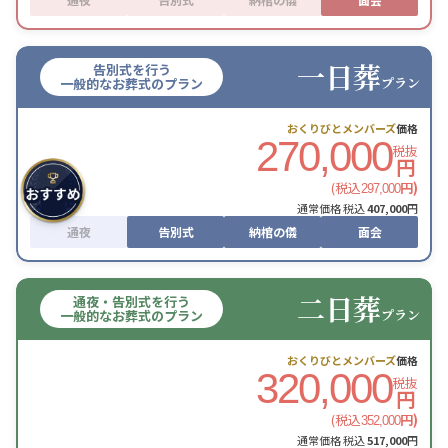
一日葬
告別式を行う
プラン
一般的なお葬式のプラン
おくりびとメンバーズ
価格
270,000
税抜
円
(税込
円)
297,000
通常価格 税込
407,000
円
通夜
告別式
納棺の儀
面会
二日葬
通夜・告別式を行う
プラン
一般的なお葬式のプラン
おくりびとメンバーズ
価格
320,000
税抜
円
(税込
円)
352,000
通常価格 税込
517,000
円