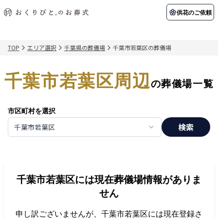
供花のご依頼
TOP
エリア選択
千葉県の葬儀場
千葉市若葉区の葬儀場
初めての方へ
お客様の声
葬儀の知識
関東エリア
千葉市若葉区周辺
初めての方へ
ご葬儀事例
葬儀の知識
納棺の儀とは？
お客様の声
供花のご依頼
の葬儀場一覧
東京都
埼玉県
葬儀の流れ
よくある質問
会員制度
市区町村を選択
アフターサポート
千葉県
神奈川県
検索
千葉市若葉区
北海道エリア
会社を知る
スタッフ一覧
採用情報
札幌市
函館市
千葉市若葉区
には現在葬儀場情報がありま
会社概要
店舗用地募集
せん
申し訳ございませんが、
千葉市若葉区
には現在登録さ