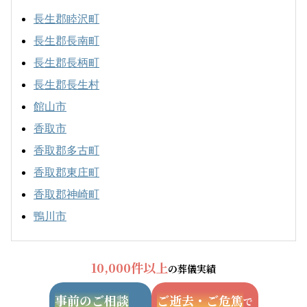
長生郡睦沢町
長生郡長南町
長生郡長柄町
長生郡長生村
館山市
香取市
香取郡多古町
香取郡東庄町
香取郡神崎町
鴨川市
10,000件以上
の葬儀実績
事前のご相談
ご逝去・ご危篤
で