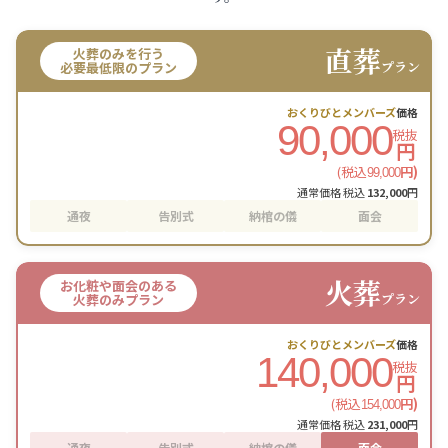
直葬
火葬のみを行う
プラン
必要最低限のプラン
おくりびとメンバーズ
価格
90,000
税抜
円
(税込
円)
99,000
通常価格 税込
132,000
円
通夜
告別式
納棺の儀
面会
火葬
お化粧や面会のある
プラン
火葬のみプラン
おくりびとメンバーズ
価格
140,000
税抜
円
(税込
円)
154,000
通常価格 税込
231,000
円
通夜
告別式
納棺の儀
面会