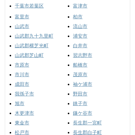
千葉市若葉区
富津市
富里市
柏市
山武市
流山市
山武郡九十九里町
浦安市
山武郡横芝光町
白井市
山武郡芝山町
習志野市
市原市
船橋市
市川市
茂原市
成田市
袖ケ浦市
我孫子市
野田市
旭市
銚子市
木更津市
鎌ケ谷市
東金市
長生郡一宮町
松戸市
長生郡白子町