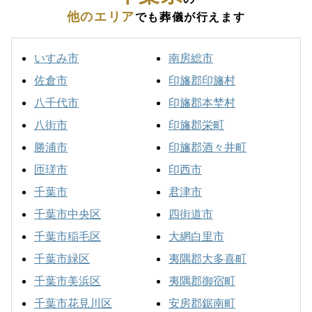
他のエリア
でも葬儀が行えます
いすみ市
南房総市
佐倉市
印旛郡印旛村
八千代市
印旛郡本埜村
八街市
印旛郡栄町
勝浦市
印旛郡酒々井町
匝瑳市
印西市
千葉市
君津市
千葉市中央区
四街道市
千葉市稲毛区
大網白里市
千葉市緑区
夷隅郡大多喜町
千葉市美浜区
夷隅郡御宿町
千葉市花見川区
安房郡鋸南町