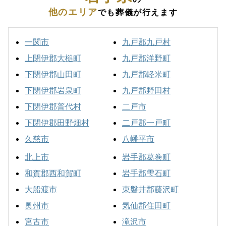
他のエリア
でも葬儀が行えます
一関市
九戸郡九戸村
上閉伊郡大槌町
九戸郡洋野町
下閉伊郡山田町
九戸郡軽米町
下閉伊郡岩泉町
九戸郡野田村
下閉伊郡普代村
二戸市
下閉伊郡田野畑村
二戸郡一戸町
久慈市
八幡平市
北上市
岩手郡葛巻町
和賀郡西和賀町
岩手郡雫石町
大船渡市
東磐井郡藤沢町
奥州市
気仙郡住田町
宮古市
滝沢市