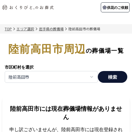
供花のご依頼
TOP
エリア選択
岩手県の葬儀場
陸前高田市の葬儀場
初めての方へ
お客様の声
葬儀の知識
関東エリア
陸前高田市周辺
初めての方へ
ご葬儀事例
葬儀の知識
納棺の儀とは？
お客様の声
供花のご依頼
の葬儀場一覧
東京都
埼玉県
葬儀の流れ
よくある質問
会員制度
市区町村を選択
アフターサポート
千葉県
神奈川県
検索
陸前高田市
北海道エリア
会社を知る
スタッフ一覧
採用情報
札幌市
函館市
陸前高田市
には現在葬儀場情報がありませ
会社概要
店舗用地募集
ん
申し訳ございませんが、
陸前高田市
には現在登録され