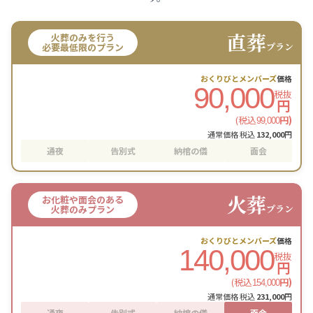
直葬
火葬のみを行う
プラン
必要最低限のプラン
おくりびとメンバーズ
価格
90,000
税抜
円
(税込
円)
99,000
通常価格 税込
132,000
円
通夜
告別式
納棺の儀
面会
火葬
お化粧や面会のある
プラン
火葬のみプラン
おくりびとメンバーズ
価格
140,000
税抜
円
(税込
円)
154,000
通常価格 税込
231,000
円
通夜
告別式
納棺の儀
面会