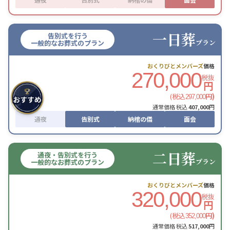
一日葬
告別式を行う
プラン
一般的なお葬式のプラン
おくりびとメンバーズ
価格
270,000
税抜
円
(税込
円)
297,000
通常価格 税込
407,000
円
通夜
告別式
納棺の儀
面会
二日葬
通夜・告別式を行う
プラン
一般的なお葬式のプラン
おくりびとメンバーズ
価格
320,000
税抜
円
(税込
円)
352,000
通常価格 税込
517,000
円