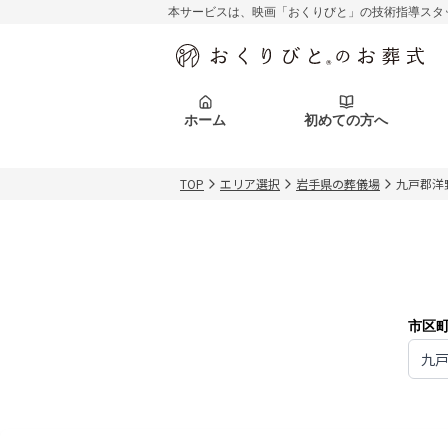
本サービスは、映画「おくりびと」の技術指導スタ
初めての方へ
関東エリア
お客様の声
葬儀の知識
初めての方へ
東京都
ご葬儀事例
葬儀の知識
アフターサポ
ホーム
初めての方へ
北海道エリア
札幌市
会社を知る
スタッフ一覧
TOP
エリア選択
岩手県の葬儀場
九戸郡洋
初めての方へ
関東エリア
お客様の声
葬儀の知識
初めての方へ
東京都
ご葬儀事例
葬儀の知識
アフターサポ
北海道エリア
札幌市
会社を知る
スタッフ一覧
市区
九