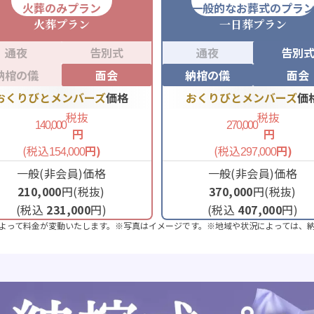
火葬のみプラン
一般的なお葬式のプラ
火葬
プラン
一日葬
プラン
通夜
告別式
通夜
告別
納棺の儀
面会
納棺の儀
面会
おくりびとメンバーズ
価格
おくりびとメンバーズ
価
税抜
税抜
140,000
270,000
円
円
(税込
円)
(税込
円)
154,000
297,000
一般(非会員)価格
一般(非会員)価格
210,000
円(税抜)
370,000
円(税抜)
(税込
231,000
円)
(税込
407,000
円)
よって料金が変動いたします。※写真はイメージです。※地域や状況によっては、