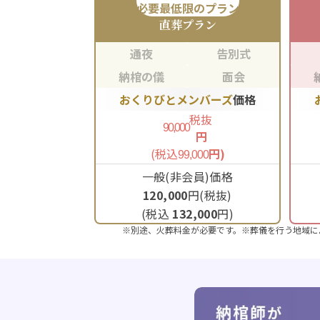
必要最低限のプラン
直葬
プラン
通夜
告別式
納棺の儀
面会
おくりびとメンバーズ
価格
税抜
90,000
円
(税込
円)
99,000
一般(非会員)価格
120,000
円(税抜)
(税込
132,000
円)
※別途、火葬料金が必要です。※葬儀を行う地域に