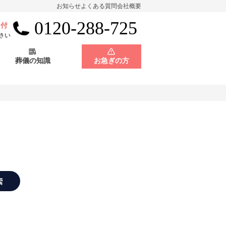
お知らせ
よくある質問
会社概要
0120-288-725
受付
会員制度
神奈川県
さい
葬儀の知識
お急ぎの方
店舗用地募集
会員制度
神奈川県
店舗用地募集
索