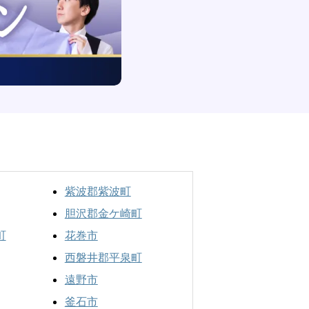
紫波郡紫波町
胆沢郡金ケ崎町
町
花巻市
西磐井郡平泉町
遠野市
釜石市