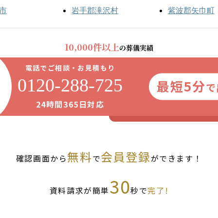
市
岩手郡滝沢村
紫波郡矢巾町
10,000件以上
の葬儀実績
電話でご相談・お見積もり
0120-288-725
最短5分
で
24時間365日対応
無料
会員登録
確認画面から
で
ができます！
30
資料請求が簡単
秒で
完了!