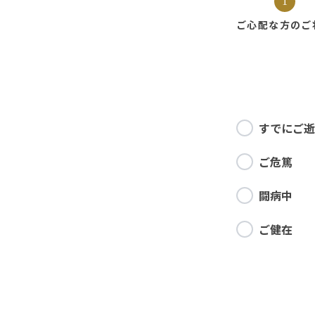
1
ご心配な方の
ご
すでにご逝
ご危篤
闘病中
ご健在