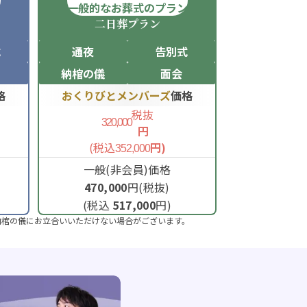
ン
一般的なお葬式のプラン
二日葬
プラン
式
通夜
告別式
納棺の儀
面会
格
おくりびとメンバーズ
価格
税抜
320,000
円
(税込
円)
352,000
一般(非会員)価格
470,000
円(税抜)
(税込
517,000
円)
納棺の儀にお立合いいただけない場合がございます。