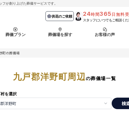
ッフが創り上げた葬儀サービスです。
24
365
時間
日無料
納棺の儀とは？
埼玉県
お客様の声
供花のご依頼
葬儀の流れ
千葉県
よくある質問
供花のご依頼
スタッフにいつでもご相談くだ
ート
葬儀プラン
葬儀場を探す
お客様の声
函館市
採用情報
会社概要
野町の葬儀場
納棺の儀とは？
埼玉県
お客様の声
供花のご依頼
葬儀の流れ
千葉県
よくある質問
ート
九戸郡洋野町周辺
函館市
の葬儀場一覧
採用情報
会社概要
町村を選択
検
戸郡洋野町