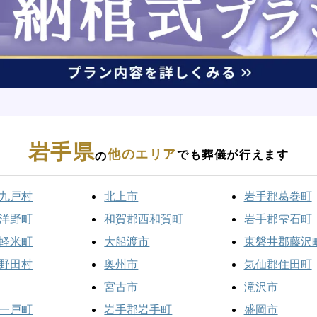
岩手県
他のエリア
でも葬儀が行えます
の
九戸村
北上市
岩手郡葛巻町
洋野町
和賀郡西和賀町
岩手郡雫石町
軽米町
大船渡市
東磐井郡藤沢
野田村
奥州市
気仙郡住田町
宮古市
滝沢市
一戸町
岩手郡岩手町
盛岡市