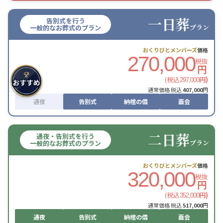
一日葬
告別式を行う
プラン
一般的なお葬式のプラン
おくりびとメンバーズ
価格
270,000
税抜
円
(税込
円)
297,000
通常価格 税込
407,000
円
通夜
告別式
納棺の儀
面会
二日葬
通夜・告別式を行う
プラン
一般的なお葬式のプラン
おくりびとメンバーズ
価格
320,000
税抜
円
(税込
円)
352,000
通常価格 税込
517,000
円
通夜
告別式
納棺の儀
面会