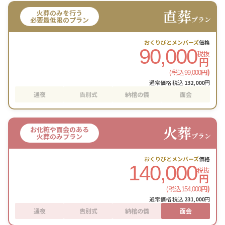
直葬
火葬のみを行う
プラン
必要最低限のプラン
おくりびとメンバーズ
価格
90,000
税抜
円
(税込
円)
99,000
通常価格 税込
132,000
円
通夜
告別式
納棺の儀
面会
火葬
お化粧や面会のある
プラン
火葬のみプラン
おくりびとメンバーズ
価格
140,000
税抜
円
(税込
円)
154,000
通常価格 税込
231,000
円
通夜
告別式
納棺の儀
面会