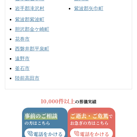
岩手郡滝沢村
紫波郡矢巾町
紫波郡紫波町
胆沢郡金ケ崎町
花巻市
西磐井郡平泉町
遠野市
釜石市
陸前高田市
10,000件以上
の葬儀実績
事前のご相談
ご逝去・ご危篤
で
の方はこちら
お急ぎの方はこちら
電話をかける
電話をかける