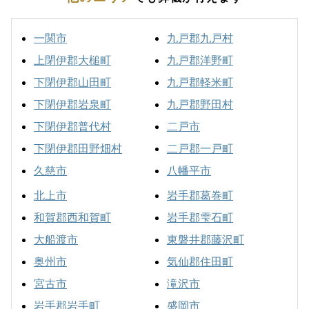
一関市
九戸郡九戸村
上閉伊郡大槌町
九戸郡洋野町
下閉伊郡山田町
九戸郡軽米町
下閉伊郡岩泉町
九戸郡野田村
下閉伊郡普代村
二戸市
下閉伊郡田野畑村
二戸郡一戸町
久慈市
八幡平市
北上市
岩手郡葛巻町
和賀郡西和賀町
岩手郡雫石町
大船渡市
東磐井郡藤沢町
奥州市
気仙郡住田町
宮古市
滝沢市
岩手郡岩手町
盛岡市