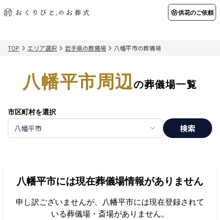
供花のご依頼
TOP
エリア選択
岩手県の葬儀場
八幡平市の葬儀場
初めての方へ
お客様の声
葬儀の知識
関東エリア
八幡平市周辺
初めての方へ
ご葬儀事例
葬儀の知識
納棺の儀とは？
お客様の声
供花のご依頼
の葬儀場一覧
東京都
埼玉県
葬儀の流れ
よくある質問
会員制度
市区町村を選択
アフターサポート
千葉県
神奈川県
検索
八幡平市
北海道エリア
会社を知る
スタッフ一覧
採用情報
札幌市
函館市
八幡平市
には現在葬儀場情報がありません
会社概要
店舗用地募集
申し訳ございませんが、
八幡平市
には現在登録されて
いる葬儀場・斎場がありません。