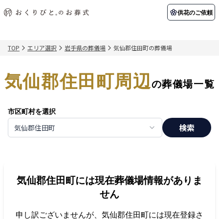
供花のご依頼
TOP
エリア選択
岩手県の葬儀場
気仙郡住田町の葬儀場
初めての方へ
お客様の声
葬儀の知識
関東エリア
気仙郡住田町周辺
初めての方へ
ご葬儀事例
葬儀の知識
納棺の儀とは？
お客様の声
供花のご依頼
の葬儀場一覧
東京都
埼玉県
葬儀の流れ
よくある質問
会員制度
市区町村を選択
アフターサポート
千葉県
神奈川県
検索
気仙郡住田町
北海道エリア
会社を知る
スタッフ一覧
採用情報
札幌市
函館市
気仙郡住田町
には現在葬儀場情報がありま
会社概要
店舗用地募集
せん
申し訳ございませんが、
気仙郡住田町
には現在登録さ