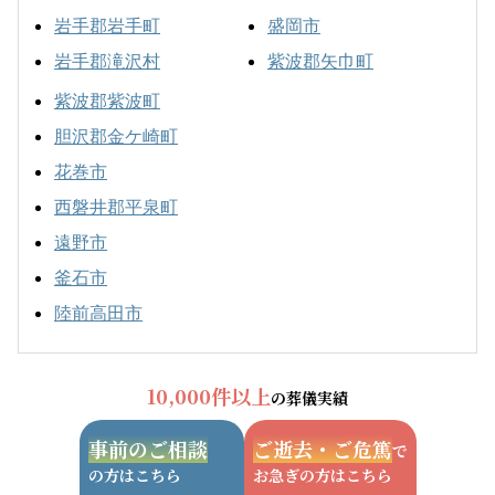
岩手郡岩手町
盛岡市
岩手郡滝沢村
紫波郡矢巾町
紫波郡紫波町
胆沢郡金ケ崎町
花巻市
西磐井郡平泉町
遠野市
釜石市
陸前高田市
10,000件以上
の葬儀実績
事前のご相談
ご逝去・ご危篤
で
の方はこちら
お急ぎの方はこちら