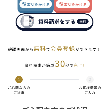
電話をかける
電話をかける
資料請求をする
無料
無料
会員登録
確認画面から
で
ができます！
30
資料請求が簡単
秒で
完了!
1
2
ご心配な方の
お客様情報の
ご状況
ご入力