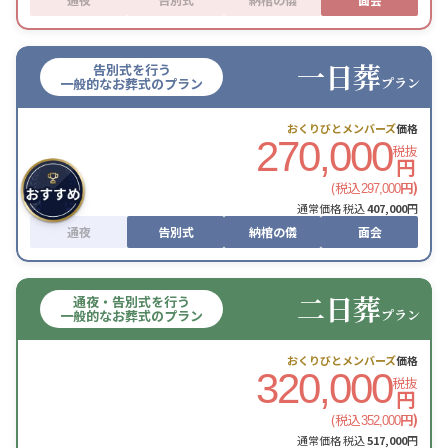
一日葬
告別式を行う
プラン
一般的なお葬式のプラン
おくりびとメンバーズ
価格
270,000
税抜
円
(税込
円)
297,000
通常価格 税込
407,000
円
通夜
告別式
納棺の儀
面会
二日葬
通夜・告別式を行う
プラン
一般的なお葬式のプラン
おくりびとメンバーズ
価格
320,000
税抜
円
(税込
円)
352,000
通常価格 税込
517,000
円