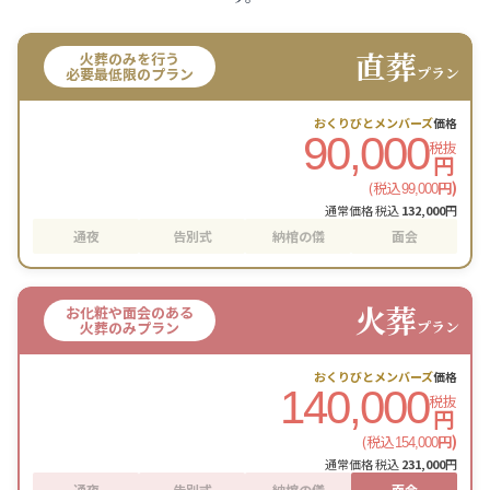
直葬
火葬のみを行う
プラン
必要最低限のプラン
おくりびとメンバーズ
価格
90,000
税抜
円
(税込
円)
99,000
通常価格 税込
132,000
円
通夜
告別式
納棺の儀
面会
火葬
お化粧や面会のある
プラン
火葬のみプラン
おくりびとメンバーズ
価格
140,000
税抜
円
(税込
円)
154,000
通常価格 税込
231,000
円
通夜
告別式
納棺の儀
面会