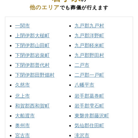
他のエリア
でも葬儀が行えます
一関市
九戸郡九戸村
上閉伊郡大槌町
九戸郡洋野町
下閉伊郡山田町
九戸郡軽米町
下閉伊郡岩泉町
九戸郡野田村
下閉伊郡普代村
二戸市
下閉伊郡田野畑村
二戸郡一戸町
久慈市
八幡平市
北上市
岩手郡葛巻町
和賀郡西和賀町
岩手郡雫石町
大船渡市
東磐井郡藤沢町
奥州市
気仙郡住田町
宮古市
滝沢市