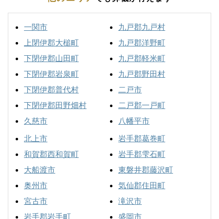
一関市
九戸郡九戸村
上閉伊郡大槌町
九戸郡洋野町
下閉伊郡山田町
九戸郡軽米町
下閉伊郡岩泉町
九戸郡野田村
下閉伊郡普代村
二戸市
下閉伊郡田野畑村
二戸郡一戸町
久慈市
八幡平市
北上市
岩手郡葛巻町
和賀郡西和賀町
岩手郡雫石町
大船渡市
東磐井郡藤沢町
奥州市
気仙郡住田町
宮古市
滝沢市
岩手郡岩手町
盛岡市