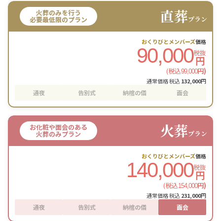
直葬
火葬のみを行う
プラン
必要最低限のプラン
おくりびとメンバーズ
価格
90,000
税抜
円
(税込
円)
99,000
通常価格 税込
132,000
円
通夜
告別式
納棺の儀
面会
火葬
お化粧や面会のある
プラン
火葬のみプラン
おくりびとメンバーズ
価格
140,000
税抜
円
(税込
円)
154,000
通常価格 税込
231,000
円
通夜
告別式
納棺の儀
面会