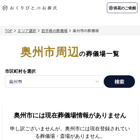
供花のご依頼
TOP
エリア選択
岩手県の葬儀場
奥州市の葬儀場
初めての方へ
お客様の声
葬儀の知識
関東エリア
奥州市周辺
初めての方へ
ご葬儀事例
葬儀の知識
納棺の儀とは？
お客様の声
供花のご依頼
の葬儀場一覧
東京都
埼玉県
葬儀の流れ
よくある質問
会員制度
市区町村を選択
アフターサポート
千葉県
神奈川県
検索
奥州市
北海道エリア
会社を知る
スタッフ一覧
採用情報
札幌市
函館市
奥州市
には現在葬儀場情報がありません
会社概要
店舗用地募集
申し訳ございませんが、
奥州市
には現在登録されてい
る葬儀場・斎場がありません。