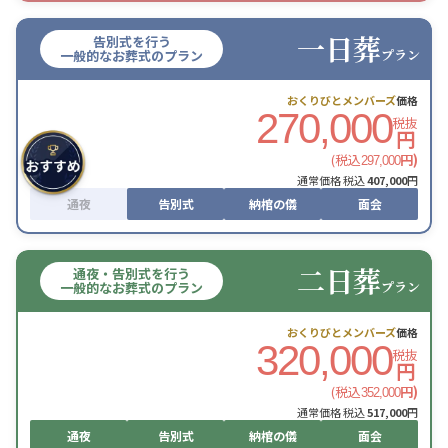
一日葬
告別式を行う
プラン
一般的なお葬式のプラン
おくりびとメンバーズ
価格
270,000
税抜
円
(税込
円)
297,000
通常価格 税込
407,000
円
通夜
告別式
納棺の儀
面会
二日葬
通夜・告別式を行う
プラン
一般的なお葬式のプラン
おくりびとメンバーズ
価格
320,000
税抜
円
(税込
円)
352,000
通常価格 税込
517,000
円
通夜
告別式
納棺の儀
面会