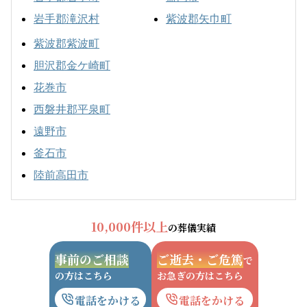
岩手郡滝沢村
紫波郡矢巾町
紫波郡紫波町
胆沢郡金ケ崎町
花巻市
西磐井郡平泉町
遠野市
釜石市
陸前高田市
10,000件以上
の葬儀実績
事前のご相談
ご逝去・ご危篤
で
の方はこちら
お急ぎの方はこちら
電話をかける
電話をかける