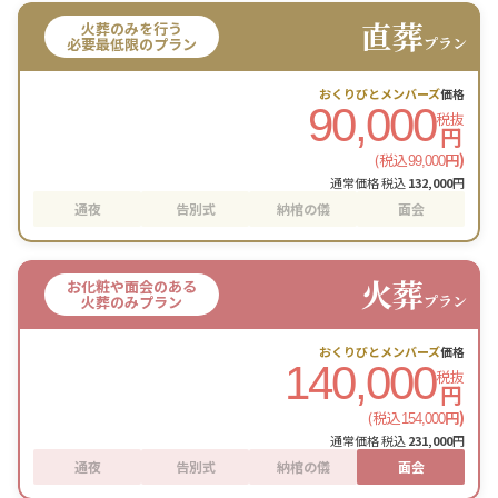
直葬
火葬のみを行う
プラン
必要最低限のプラン
おくりびとメンバーズ
価格
90,000
税抜
円
(税込
円)
99,000
通常価格 税込
132,000
円
通夜
告別式
納棺の儀
面会
火葬
お化粧や面会のある
プラン
火葬のみプラン
おくりびとメンバーズ
価格
140,000
税抜
円
(税込
円)
154,000
通常価格 税込
231,000
円
通夜
告別式
納棺の儀
面会