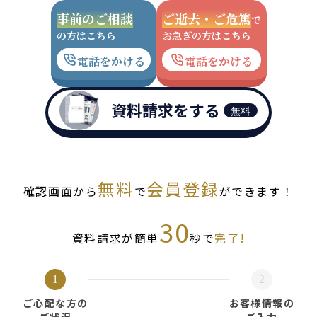
事前のご相談
ご逝去・ご危篤
で
の方はこちら
お急ぎの方はこちら
電話をかける
電話をかける
資料請求をする
無料
無料
会員登録
確認画面から
で
ができます！
30
資料請求が簡単
秒で
完了!
1
2
ご心配な方の
お客様情報の