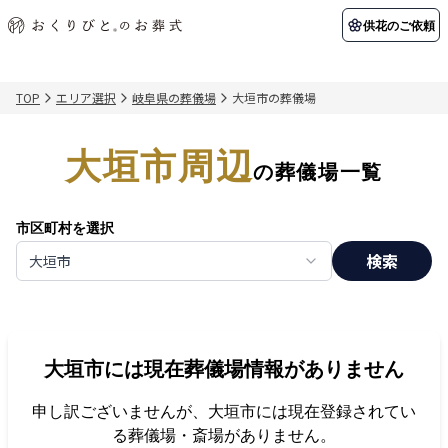
供花のご依頼
TOP
エリア選択
岐阜県の葬儀場
大垣市の葬儀場
初めての方へ
お客様の声
葬儀の知識
関東エリア
大垣市周辺
初めての方へ
ご葬儀事例
葬儀の知識
納棺の儀とは？
お客様の声
供花のご依頼
の葬儀場一覧
東京都
埼玉県
葬儀の流れ
よくある質問
会員制度
市区町村を選択
アフターサポート
千葉県
神奈川県
検索
大垣市
北海道エリア
会社を知る
スタッフ一覧
採用情報
札幌市
函館市
大垣市
には現在葬儀場情報がありません
会社概要
店舗用地募集
申し訳ございませんが、
大垣市
には現在登録されてい
る葬儀場・斎場がありません。