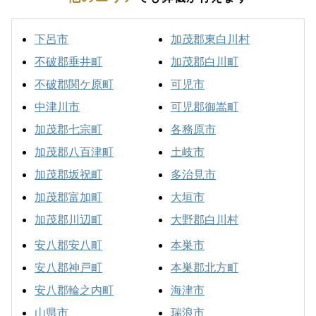
下呂市
加茂郡東白川村
不破郡垂井町
加茂郡白川町
不破郡関ケ原町
可児市
中津川市
可児郡御嵩町
加茂郡七宗町
各務原市
加茂郡八百津町
土岐市
加茂郡坂祝町
多治見市
加茂郡富加町
大垣市
加茂郡川辺町
大野郡白川村
安八郡安八町
本巣市
安八郡神戸町
本巣郡北方町
安八郡輪之内町
海津市
山県市
瑞浪市