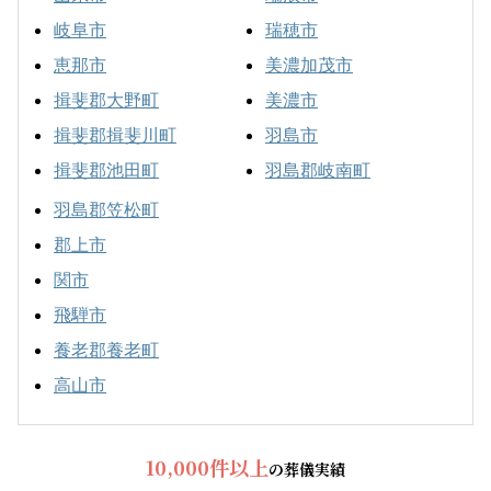
岐阜市
瑞穂市
恵那市
美濃加茂市
揖斐郡大野町
美濃市
揖斐郡揖斐川町
羽島市
揖斐郡池田町
羽島郡岐南町
羽島郡笠松町
郡上市
関市
飛騨市
養老郡養老町
高山市
10,000件以上
の葬儀実績