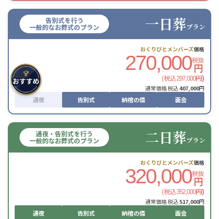
一日葬
告別式を行う
プラン
一般的なお葬式のプラン
おくりびとメンバーズ
価格
270,000
税抜
円
(税込
円)
297,000
通常価格 税込
407,000
円
通夜
告別式
納棺の儀
面会
二日葬
通夜・告別式を行う
プラン
一般的なお葬式のプラン
おくりびとメンバーズ
価格
320,000
税抜
円
(税込
円)
352,000
通常価格 税込
517,000
円
通夜
告別式
納棺の儀
面会