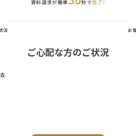
資料請求が簡単
秒で
完了!
状況
お
ご心配な方のご状況
去