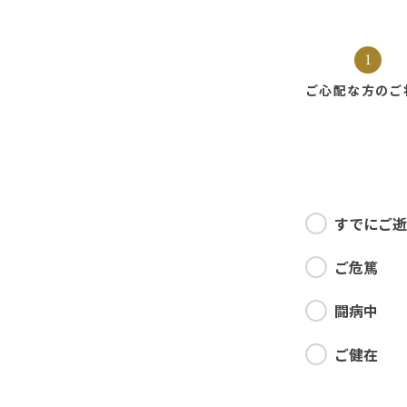
1
ご心配な方の
ご
すでにご逝
ご危篤
闘病中
ご健在