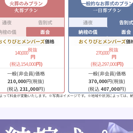
火葬のみプラン
一般的なお葬式のプラ
火葬
プラン
一日葬
プラン
通夜
告別式
通夜
告別
納棺の儀
面会
納棺の儀
面会
おくりびとメンバーズ
価格
おくりびとメンバーズ
価
税抜
税抜
140,000
270,000
円
円
(税込
円)
(税込
円)
154,000
297,000
一般(非会員)価格
一般(非会員)価格
210,000
円(税抜)
370,000
円(税抜)
(税込
231,000
円)
(税込
407,000
円)
よって料金が変動いたします。※写真はイメージです。※地域や状況によっては、