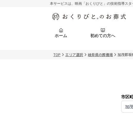
本サービスは、映画「おくりびと」の技術指導スタ
初めての方へ
関東エリア
お客様の声
葬儀の知識
初めての方へ
東京都
ご葬儀事例
葬儀の知識
アフターサポ
ホーム
初めての方へ
北海道エリア
札幌市
会社を知る
スタッフ一覧
TOP
エリア選択
岐阜県の葬儀場
加茂郡坂
初めての方へ
関東エリア
お客様の声
葬儀の知識
初めての方へ
東京都
ご葬儀事例
葬儀の知識
アフターサポ
北海道エリア
札幌市
会社を知る
スタッフ一覧
市区
加