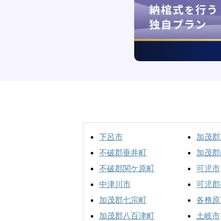
下呂市
加茂郡
不破郡垂井町
加茂郡
不破郡関ケ原町
可児市
中津川市
可児郡
加茂郡七宗町
各務原
加茂郡八百津町
土岐市