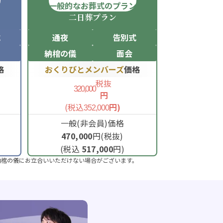
ン
一般的なお葬式のプラン
二日葬
プラン
式
通夜
告別式
納棺の儀
面会
格
おくりびとメンバーズ
価格
税抜
320,000
円
(税込
円)
352,000
一般(非会員)価格
470,000
円(税抜)
(税込
517,000
円)
納棺の儀にお立合いいただけない場合がございます。