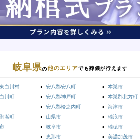
岐阜県
他のエリア
でも葬儀が行えます
の
東白川村
安八郡安八町
本巣市
白川町
安八郡神戸町
本巣郡北方町
安八郡輪之内町
海津市
御嵩町
山県市
瑞浪市
市
岐阜市
瑞穂市
恵那市
美濃加茂市