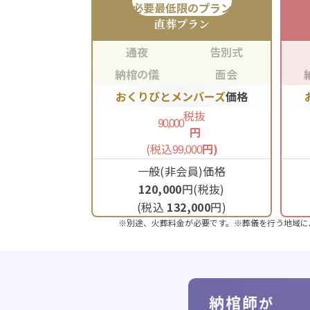
必要最低限のプラン
直葬
プラン
通夜
告別式
納棺の儀
面会
おくりびとメンバーズ
価格
税抜
90,000
円
(税込
円)
99,000
一般(非会員)価格
120,000
円(税抜)
(税込
132,000
円)
※別途、火葬料金が必要です。※葬儀を行う地域に