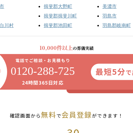
市
揖斐郡大野町
美濃市
揖斐郡揖斐川町
羽島市
白川村
揖斐郡池田町
羽島郡岐南町
10,000件以上
の葬儀実績
電話でご相談・お見積もり
0120-288-725
最短5分
で
24時間365日対応
無料
会員登録
確認画面から
で
ができます！
30