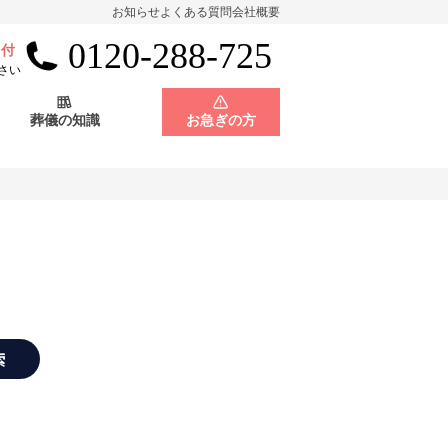
お知らせ
よくある質問
会社概要
0120-288-725
受付
会員制度
神奈川県
さい
葬儀の知識
お急ぎの方
店舗用地募集
会員制度
神奈川県
店舗用地募集
索