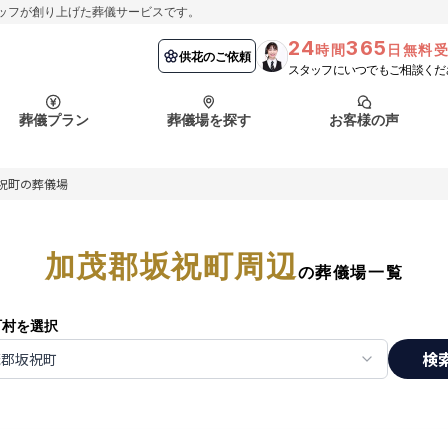
ッフが創り上げた葬儀サービスです。
24
365
時間
日無料
納棺の儀とは？
埼玉県
お客様の声
供花のご依頼
葬儀の流れ
千葉県
よくある質問
供花のご依頼
スタッフにいつでもご相談くだ
ート
葬儀プラン
葬儀場を探す
お客様の声
函館市
採用情報
会社概要
祝町の葬儀場
納棺の儀とは？
埼玉県
お客様の声
供花のご依頼
葬儀の流れ
千葉県
よくある質問
ート
加茂郡坂祝町周辺
函館市
の葬儀場一覧
採用情報
会社概要
町村を選択
検
茂郡坂祝町