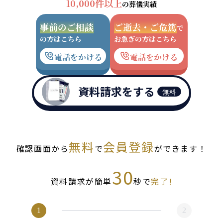
10,000件以上
の葬儀実績
事前のご相談
ご逝去・ご危篤
で
の方はこちら
お急ぎの方はこちら
電話をかける
電話をかける
資料請求をする
無料
無料
会員登録
確認画面から
で
ができます！
30
資料請求が簡単
秒で
完了!
1
2