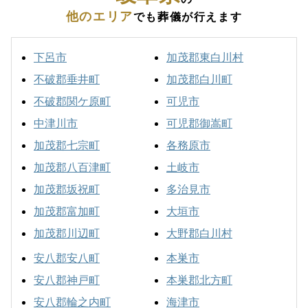
他のエリア
でも葬儀が行えます
下呂市
加茂郡東白川村
不破郡垂井町
加茂郡白川町
不破郡関ケ原町
可児市
中津川市
可児郡御嵩町
加茂郡七宗町
各務原市
加茂郡八百津町
土岐市
加茂郡坂祝町
多治見市
加茂郡富加町
大垣市
加茂郡川辺町
大野郡白川村
安八郡安八町
本巣市
安八郡神戸町
本巣郡北方町
安八郡輪之内町
海津市