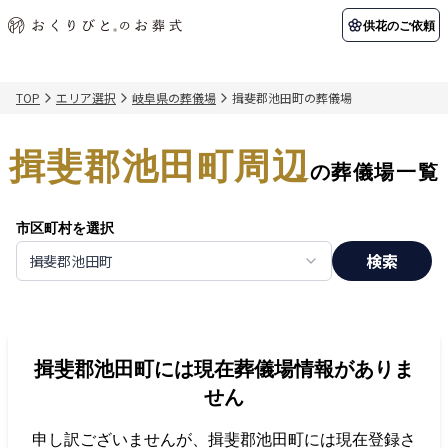
供花のご依頼
TOP
エリア選択
岐阜県の葬儀場
揖斐郡池田町の葬儀場
初めての方へ
お客様の声
葬儀の知識
関東エリア
揖斐郡池田町周辺
初めての方へ
ご葬儀事例
葬儀の知識
納棺の儀とは？
お客様の声
供花のご依頼
の葬儀場一覧
東京都
埼玉県
葬儀の流れ
よくある質問
会員制度
市区町村を選択
アフターサポート
千葉県
神奈川県
検索
揖斐郡池田町
北海道エリア
会社を知る
スタッフ一覧
採用情報
札幌市
函館市
揖斐郡池田町
には現在葬儀場情報がありま
会社概要
店舗用地募集
せん
申し訳ございませんが、
揖斐郡池田町
には現在登録さ