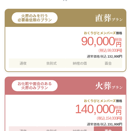
直葬
火葬のみを行う
プラン
必要最低限のプラン
おくりびとメンバーズ
価格
90,000
税抜
円
(税込
円)
99,000
通常価格 税込
132,000
円
通夜
告別式
納棺の儀
面会
火葬
お化粧や面会のある
プラン
火葬のみプラン
おくりびとメンバーズ
価格
140,000
税抜
円
(税込
円)
154,000
通常価格 税込
231,000
円
通夜
告別式
納棺の儀
面会