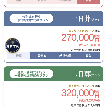
一日葬
告別式を行う
プラン
一般的なお葬式のプラン
おくりびとメンバーズ
価格
270,000
税抜
円
(税込
円)
297,000
通常価格 税込
407,000
円
通夜
告別式
納棺の儀
面会
二日葬
通夜・告別式を行う
プラン
一般的なお葬式のプラン
おくりびとメンバーズ
価格
320,000
税抜
円
(税込
円)
352,000
通常価格 税込
517,000
円