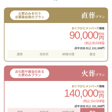
直葬
火葬のみを行う
プラン
必要最低限のプラン
おくりびとメンバーズ
価格
90,000
税抜
円
(税込
円)
99,000
通常価格 税込
132,000
円
通夜
告別式
納棺の儀
面会
火葬
お化粧や面会のある
プラン
火葬のみプラン
おくりびとメンバーズ
価格
140,000
税抜
円
(税込
円)
154,000
通常価格 税込
231,000
円
通夜
告別式
納棺の儀
面会