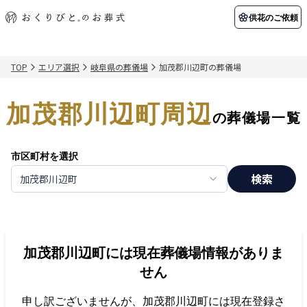
供花のご依頼
TOP
エリア選択
岐阜県の葬儀場
加茂郡川辺町の葬儀場
初めての方へ
お客様の声
葬儀の知識
関東エリア
加茂郡川辺町周辺
初めての方へ
ご葬儀事例
葬儀の知識
納棺の儀とは？
お客様の声
供花のご依頼
の葬儀場一覧
東京都
埼玉県
葬儀の流れ
よくある質問
会員制度
市区町村を選択
アフターサポート
千葉県
神奈川県
検索
加茂郡川辺町
北海道エリア
会社を知る
スタッフ一覧
採用情報
札幌市
函館市
加茂郡川辺町
には現在葬儀場情報がありま
会社概要
店舗用地募集
せん
申し訳ございませんが、
加茂郡川辺町
には現在登録さ