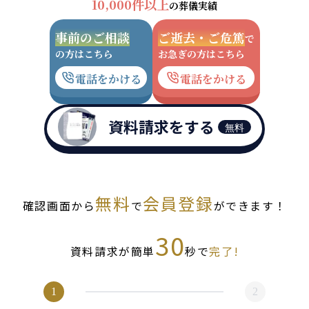
10,000件以上
の葬儀実績
事前のご相談
ご逝去・ご危篤
で
の方はこちら
お急ぎの方はこちら
電話をかける
電話をかける
資料請求をする
無料
無料
会員登録
確認画面から
で
ができます！
30
資料請求が簡単
秒で
完了!
1
2