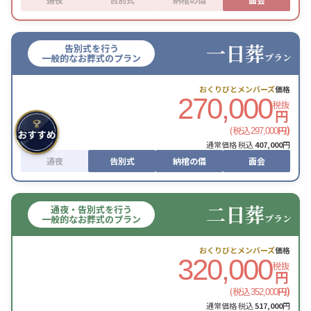
一日葬
告別式を行う
プラン
一般的なお葬式のプラン
おくりびとメンバーズ
価格
270,000
税抜
円
(税込
円)
297,000
通常価格 税込
407,000
円
通夜
告別式
納棺の儀
面会
二日葬
通夜・告別式を行う
プラン
一般的なお葬式のプラン
おくりびとメンバーズ
価格
320,000
税抜
円
(税込
円)
352,000
通常価格 税込
517,000
円