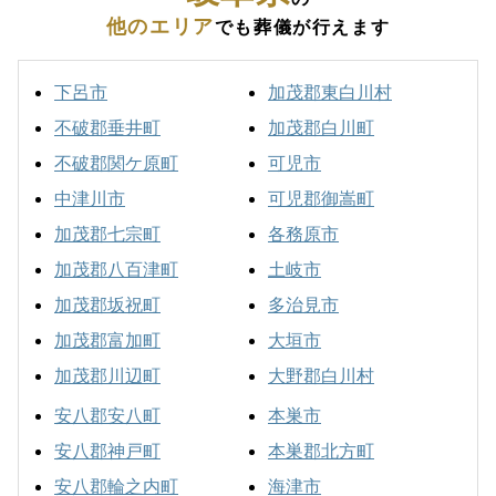
他のエリア
でも葬儀が行えます
下呂市
加茂郡東白川村
不破郡垂井町
加茂郡白川町
不破郡関ケ原町
可児市
中津川市
可児郡御嵩町
加茂郡七宗町
各務原市
加茂郡八百津町
土岐市
加茂郡坂祝町
多治見市
加茂郡富加町
大垣市
加茂郡川辺町
大野郡白川村
安八郡安八町
本巣市
安八郡神戸町
本巣郡北方町
安八郡輪之内町
海津市