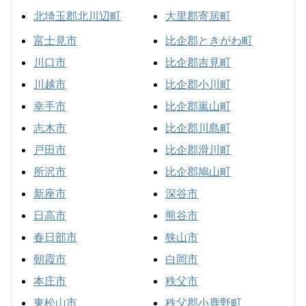
北埼玉郡北川辺町
大里郡寄居町
富士見市
比企郡ときがわ町
川口市
比企郡吉見町
川越市
比企郡小川町
幸手市
比企郡嵐山町
志木市
比企郡川島町
戸田市
比企郡滑川町
所沢市
比企郡鳩山町
新座市
深谷市
日高市
熊谷市
春日部市
狭山市
朝霞市
白岡市
本庄市
秩父市
東松山市
秩父郡小鹿野町