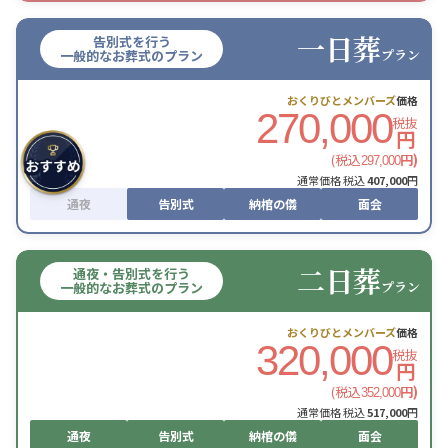
一日葬
告別式を行う
プラン
一般的なお葬式のプラン
おくりびとメンバーズ
価格
270,000
税抜
円
(税込
円)
297,000
通常価格 税込
407,000
円
通夜
告別式
納棺の儀
面会
二日葬
通夜・告別式を行う
プラン
一般的なお葬式のプラン
おくりびとメンバーズ
価格
320,000
税抜
円
(税込
円)
352,000
通常価格 税込
517,000
円
通夜
告別式
納棺の儀
面会