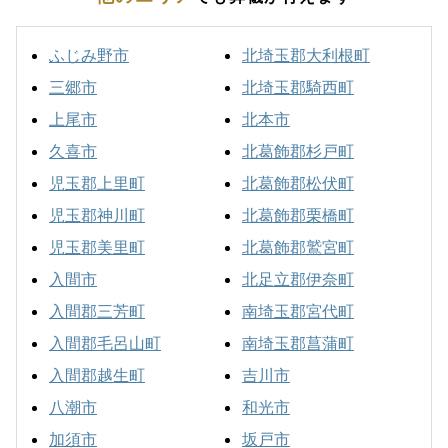
ふじみ野市
北埼玉郡大利根町
三郷市
北埼玉郡騎西町
上尾市
北本市
久喜市
北葛飾郡杉戸町
児玉郡上里町
北葛飾郡松伏町
児玉郡神川町
北葛飾郡栗橋町
児玉郡美里町
北葛飾郡鷲宮町
入間市
北足立郡伊奈町
入間郡三芳町
南埼玉郡宮代町
入間郡毛呂山町
南埼玉郡菖蒲町
入間郡越生町
吉川市
八潮市
和光市
加須市
坂戸市