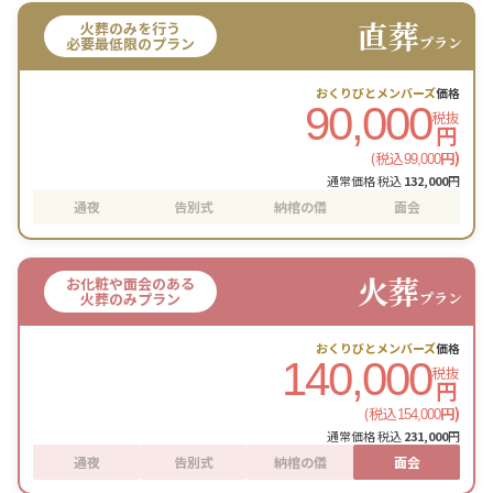
直葬
火葬のみを行う
プラン
必要最低限のプラン
おくりびとメンバーズ
価格
90,000
税抜
円
(税込
円)
99,000
通常価格 税込
132,000
円
通夜
告別式
納棺の儀
面会
火葬
お化粧や面会のある
プラン
火葬のみプラン
おくりびとメンバーズ
価格
140,000
税抜
円
(税込
円)
154,000
通常価格 税込
231,000
円
通夜
告別式
納棺の儀
面会