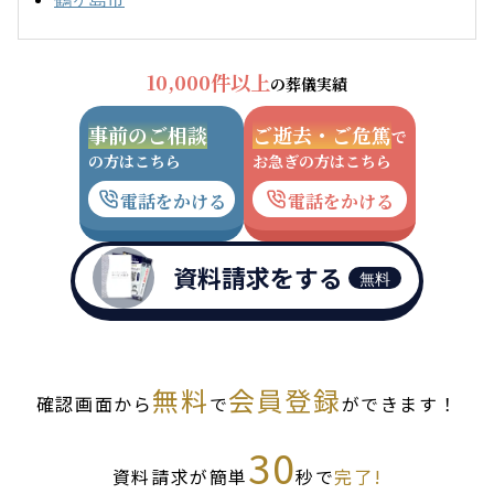
10,000件以上
の葬儀実績
事前のご相談
ご逝去・ご危篤
で
の方はこちら
お急ぎの方はこちら
電話をかける
電話をかける
資料請求をする
無料
無料
会員登録
確認画面から
で
ができます！
30
資料請求が簡単
秒で
完了!