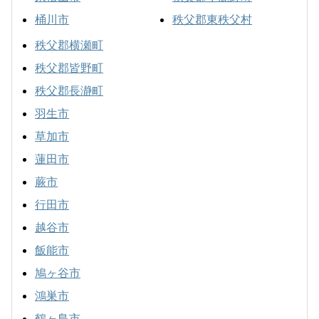
桶川市
秩父郡東秩父村
秩父郡横瀬町
秩父郡皆野町
秩父郡長瀞町
羽生市
草加市
蓮田市
蕨市
行田市
越谷市
飯能市
鳩ヶ谷市
鴻巣市
鶴ヶ島市