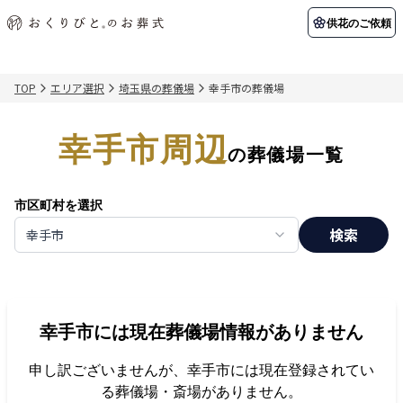
供花のご依頼
TOP
エリア選択
埼玉県の葬儀場
幸手市の葬儀場
初めての方へ
お客様の声
葬儀の知識
関東エリア
幸手市周辺
初めての方へ
ご葬儀事例
葬儀の知識
納棺の儀とは？
お客様の声
供花のご依頼
の葬儀場一覧
東京都
埼玉県
葬儀の流れ
よくある質問
会員制度
市区町村を選択
アフターサポート
千葉県
神奈川県
検索
幸手市
北海道エリア
会社を知る
スタッフ一覧
採用情報
札幌市
函館市
幸手市
には現在葬儀場情報がありません
会社概要
店舗用地募集
申し訳ございませんが、
幸手市
には現在登録されてい
る葬儀場・斎場がありません。