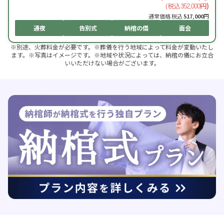
(税込
円)
352,000
通常価格 税込
517,000
円
通夜
告別式
納棺の儀
面会
※別途、火葬料金が必要です。※葬儀を行う地域によって料金が変動いたし
ます。※写真はイメージです。※地域や状況によっては、納棺の儀にお立合
いいただけない場合がございます。