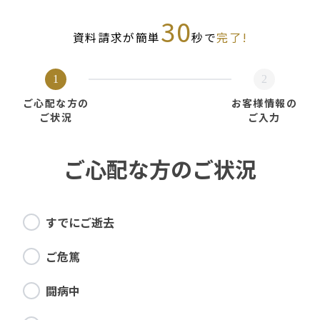
30
資料請求が簡単
秒で
完了!
1
2
ご心配な方の
お客様情報の
ご状況
ご入力
ご心配な方のご状況
すでにご逝去
ご危篤
闘病中