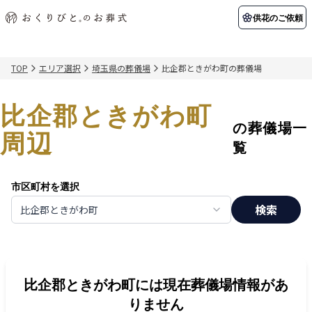
供花のご依頼
TOP
エリア選択
埼玉県の葬儀場
比企郡ときがわ町の葬儀場
初めての方へ
お客様の声
葬儀の知識
関東エリア
比企郡ときがわ町
初めての方へ
ご葬儀事例
葬儀の知識
納棺の儀とは？
お客様の声
供花のご依頼
の葬儀場一
東京都
埼玉県
周辺
葬儀の流れ
よくある質問
会員制度
覧
アフターサポート
千葉県
神奈川県
市区町村を選択
北海道エリア
検索
比企郡ときがわ町
会社を知る
スタッフ一覧
採用情報
札幌市
函館市
会社概要
店舗用地募集
比企郡ときがわ町
には現在葬儀場情報があ
りません