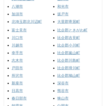
八潮市
和光市
加須市
坂戸市
北埼玉郡北川辺町
大里郡寄居町
富士見市
比企郡ときがわ町
川口市
比企郡吉見町
川越市
比企郡小川町
幸手市
比企郡嵐山町
志木市
比企郡川島町
戸田市
比企郡滑川町
所沢市
比企郡鳩山町
新座市
深谷市
日高市
熊谷市
春日部市
狭山市
朝霞市
白岡市