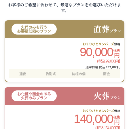
お客様のご希望に合わせて、最適なプランをお選びいただけま
す。
直葬
火葬のみを行う
プラン
必要最低限のプラン
おくりびとメンバーズ
価格
90,000
税抜
円
(税込
円)
99,000
通常価格 税込
132,000
円
通夜
告別式
納棺の儀
面会
火葬
お化粧や面会のある
プラン
火葬のみプラン
おくりびとメンバーズ
価格
140,000
税抜
円
(税込
円)
154,000