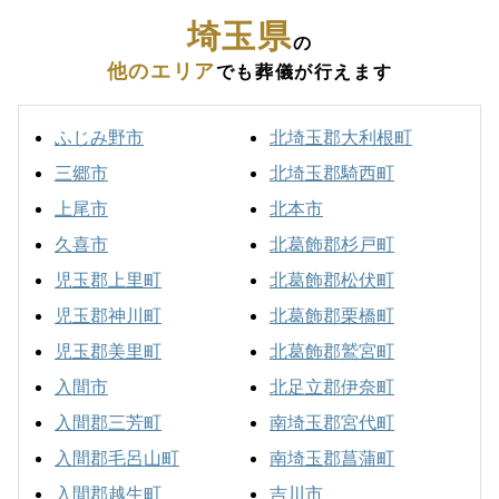
埼玉県
の
他のエリア
でも葬儀が行えます
ふじみ野市
北埼玉郡大利根町
三郷市
北埼玉郡騎西町
上尾市
北本市
久喜市
北葛飾郡杉戸町
児玉郡上里町
北葛飾郡松伏町
児玉郡神川町
北葛飾郡栗橋町
児玉郡美里町
北葛飾郡鷲宮町
入間市
北足立郡伊奈町
入間郡三芳町
南埼玉郡宮代町
入間郡毛呂山町
南埼玉郡菖蒲町
入間郡越生町
吉川市