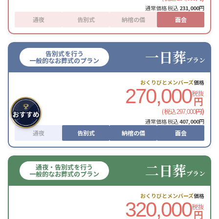
通常価格 税込
231,000
円
通夜
告別式
納棺の儀
面会
一日葬
告別式を行う
プラン
一般的なお葬式のプラン
おくりびとメンバーズ
価格
270,000
税抜
円
(税込
円)
297,000
通常価格 税込
407,000
円
通夜
告別式
納棺の儀
面会
二日葬
通夜・告別式を行う
プラン
一般的なお葬式のプラン
おくりびとメンバーズ
価格
320,000
税抜
円