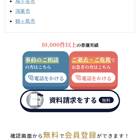
鳩ヶ谷市
鴻巣市
鶴ヶ島市
10,000件以上
の葬儀実績
事前のご相談
ご逝去・ご危篤
で
の方はこちら
お急ぎの方はこちら
電話をかける
電話をかける
資料請求をする
無料
無料
会員登録
確認画面から
で
ができます！