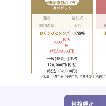
必要最低限のプラン
直葬
プラン
通夜
告別式
納棺の儀
面会
おくりびとメンバーズ
価格
税抜
90,000
円
(税込
円)
99,000
一般(非会員)価格
120,000
円(税抜)
(税込
132,000
円)
※別途、火葬料金が必要です。※葬儀を行う地域に