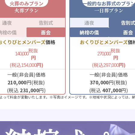
火葬のみプラン
一般的なお葬式のプラ
火葬
プラン
一日葬
プラン
通夜
告別式
通夜
告別
納棺の儀
面会
納棺の儀
面会
おくりびとメンバーズ
価格
おくりびとメンバーズ
価
税抜
税抜
140,000
270,000
円
円
(税込
円)
(税込
円)
154,000
297,000
一般(非会員)価格
一般(非会員)価格
210,000
円(税抜)
370,000
円(税抜)
(税込
231,000
円)
(税込
407,000
円)
よって料金が変動いたします。※写真はイメージです。※地域や状況によっては、