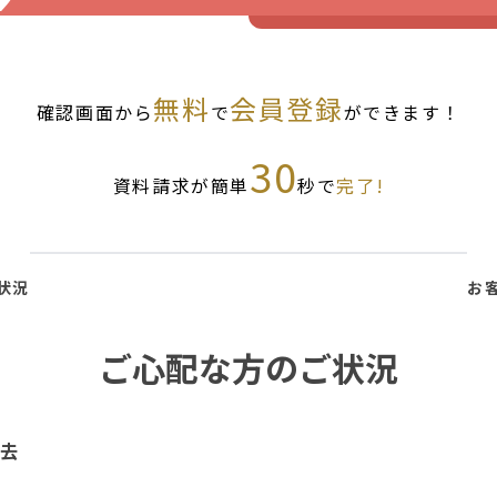
無料
会員登録
確認画面から
で
ができます！
30
資料請求が簡単
秒で
完了!
状況
お
ご心配な方のご状況
去