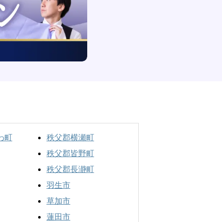
わ町
秩父郡横瀬町
秩父郡皆野町
秩父郡長瀞町
羽生市
草加市
蓮田市