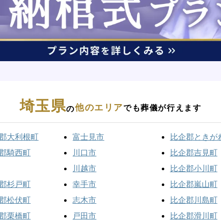
埼玉県
他のエリア
でも葬儀が行えます
の
郡大利根町
富士見市
比企郡ときが
郡騎西町
川口市
比企郡吉見町
川越市
比企郡小川町
郡杉戸町
幸手市
比企郡嵐山町
郡松伏町
志木市
比企郡川島町
郡栗橋町
戸田市
比企郡滑川町