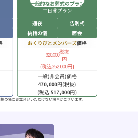
ン
一般的なお葬式のプラン
二日葬
プラン
式
通夜
告別式
納棺の儀
面会
格
おくりびとメンバーズ
価格
税抜
320,000
円
(税込
円)
352,000
一般(非会員)価格
470,000
円(税抜)
(税込
517,000
円)
納棺の儀にお立合いいただけない場合がございます。