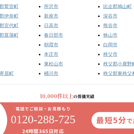
郡鷲宮町
所沢市
比企郡鳩山町
郡伊奈町
新座市
深谷市
郡宮代町
日高市
熊谷市
郡菖蒲町
春日部市
狭山市
朝霞市
白岡市
本庄市
秩父市
東松山市
秩父郡小鹿野
寄居町
桶川市
秩父郡東秩父
10,000件以上
の葬儀実績
電話でご相談・お見積もり
0120-288-725
最短5分
で
24時間365日対応