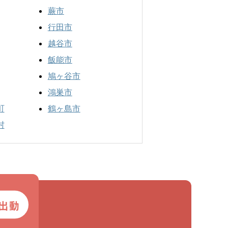
蕨市
行田市
越谷市
飯能市
鳩ヶ谷市
鴻巣市
町
鶴ヶ島市
村
出動