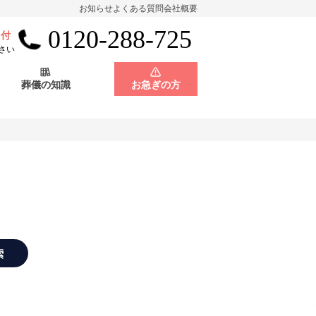
お知らせ
よくある質問
会社概要
0120-288-725
受付
会員制度
神奈川県
さい
葬儀の知識
お急ぎの方
店舗用地募集
会員制度
神奈川県
店舗用地募集
索