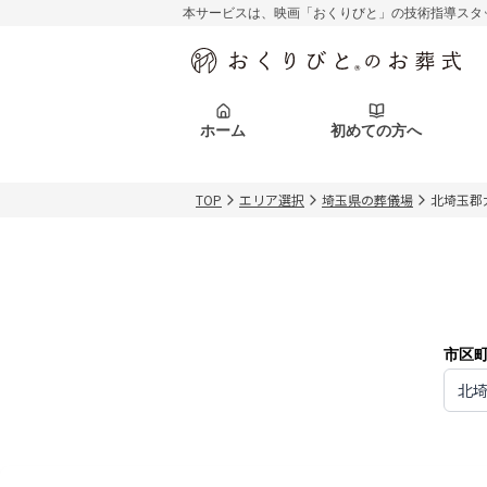
本サービスは、映画「おくりびと」の技術指導スタ
初めての方へ
関東エリア
お客様の声
葬儀の知識
初めての方へ
東京都
ご葬儀事例
葬儀の知識
アフターサポ
ホーム
初めての方へ
北海道エリア
札幌市
会社を知る
スタッフ一覧
TOP
エリア選択
埼玉県の葬儀場
北埼玉郡
初めての方へ
関東エリア
お客様の声
葬儀の知識
初めての方へ
東京都
ご葬儀事例
葬儀の知識
アフターサポ
北海道エリア
札幌市
会社を知る
スタッフ一覧
市区
北