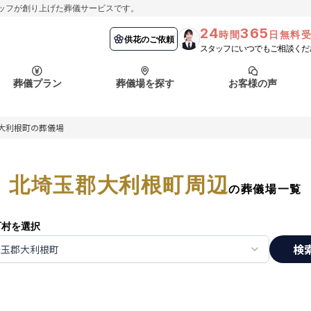
ッフが創り上げた葬儀サービスです。
24
365
時間
日無料
納棺の儀とは？
埼玉県
お客様の声
供花のご依頼
葬儀の流れ
千葉県
よくある質問
供花のご依頼
スタッフにいつでもご相談くだ
ート
葬儀プラン
葬儀場を探す
お客様の声
函館市
採用情報
会社概要
大利根町の葬儀場
納棺の儀とは？
埼玉県
お客様の声
供花のご依頼
葬儀の流れ
千葉県
よくある質問
ート
北埼玉郡大利根町周辺
函館市
の葬儀場一覧
採用情報
会社概要
町村を選択
検
埼玉郡大利根町