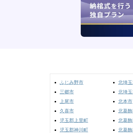
ふじみ野市
北埼玉
三郷市
北埼玉
上尾市
北本市
久喜市
北葛飾
児玉郡上里町
北葛飾
児玉郡神川町
北葛飾