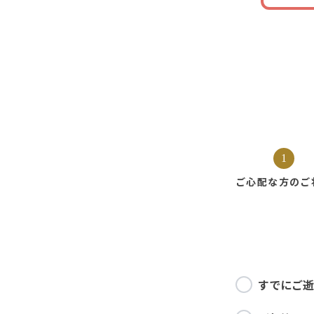
1
ご心配な方の
ご
すでにご逝