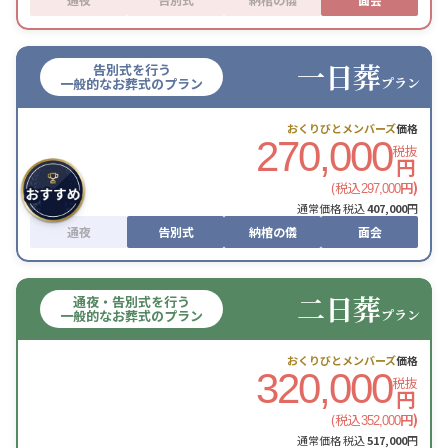
一日葬
告別式を行う
プラン
一般的なお葬式のプラン
おくりびとメンバーズ
価格
270,000
税抜
円
(税込
円)
297,000
通常価格 税込
407,000
円
通夜
告別式
納棺の儀
面会
二日葬
通夜・告別式を行う
プラン
一般的なお葬式のプラン
おくりびとメンバーズ
価格
320,000
税抜
円
(税込
円)
352,000
通常価格 税込
517,000
円