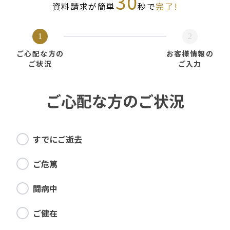
30
資料請求が簡単
秒で
完了!
1
2
ご心配な方の
お客様情報の
ご状況
ご入力
ご心配な方のご状況
すでにご逝去
ご危篤
闘病中
ご健在