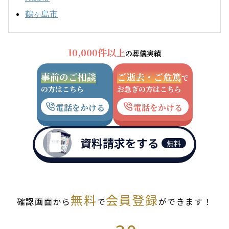
鶴ヶ島市
10,000件以上
の葬儀実績
事前のご相談
ご逝去・ご危篤
で
の方はこちら
お急ぎの方はこちら
電話をかける
電話をかける
資料請求をする
無料
無料
会員登録
確認画面から
で
ができます！