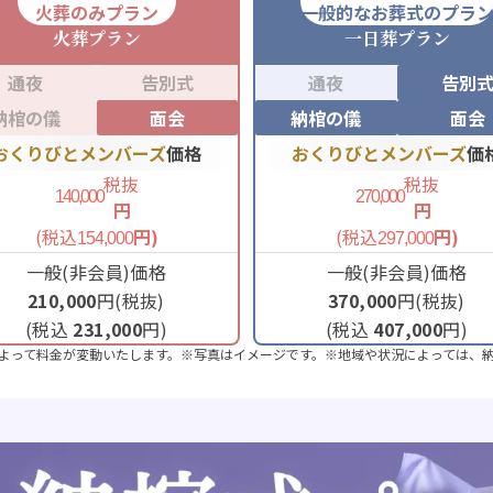
火葬のみプラン
一般的なお葬式のプラ
火葬
プラン
一日葬
プラン
通夜
告別式
通夜
告別
納棺の儀
面会
納棺の儀
面会
おくりびとメンバーズ
価格
おくりびとメンバーズ
価
税抜
税抜
140,000
270,000
円
円
(税込
円)
(税込
円)
154,000
297,000
一般(非会員)価格
一般(非会員)価格
210,000
円(税抜)
370,000
円(税抜)
(税込
231,000
円)
(税込
407,000
円)
よって料金が変動いたします。※写真はイメージです。※地域や状況によっては、