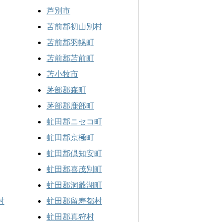
芦別市
苫前郡初山別村
苫前郡羽幌町
苫前郡苫前町
苫小牧市
茅部郡森町
茅部郡鹿部町
虻田郡ニセコ町
虻田郡京極町
虻田郡倶知安町
虻田郡喜茂別町
虻田郡洞爺湖町
村
虻田郡留寿都村
虻田郡真狩村