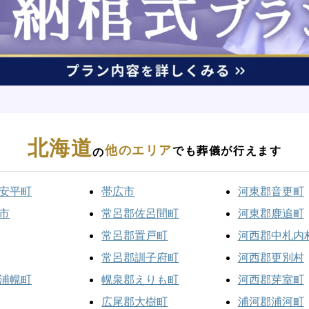
北海道
他のエリア
でも葬儀が行えます
の
安平町
帯広市
河東郡音更町
市
常呂郡佐呂間町
河東郡鹿追町
常呂郡置戸町
河西郡中札内
常呂郡訓子府町
河西郡更別村
浦幌町
幌泉郡えりも町
河西郡芽室町
広尾郡大樹町
浦河郡浦河町