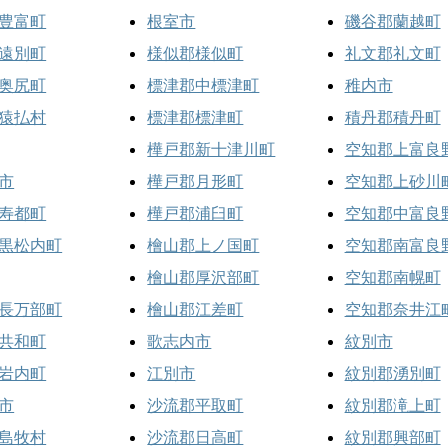
豊富町
根室市
磯谷郡蘭越町
遠別町
様似郡様似町
礼文郡礼文町
奥尻町
標津郡中標津町
稚内市
猿払村
標津郡標津町
積丹郡積丹町
樺戸郡新十津川町
空知郡上富良
市
樺戸郡月形町
空知郡上砂川
寿都町
樺戸郡浦臼町
空知郡中富良
黒松内町
檜山郡上ノ国町
空知郡南富良
檜山郡厚沢部町
空知郡南幌町
長万部町
檜山郡江差町
空知郡奈井江
共和町
歌志内市
紋別市
岩内町
江別市
紋別郡湧別町
市
沙流郡平取町
紋別郡滝上町
島牧村
沙流郡日高町
紋別郡興部町