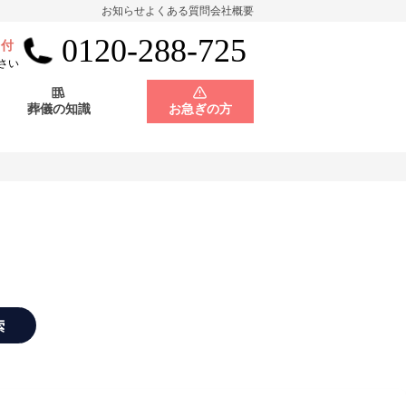
お知らせ
よくある質問
会社概要
0120-288-725
受付
会員制度
神奈川県
さい
葬儀の知識
お急ぎの方
店舗用地募集
会員制度
神奈川県
店舗用地募集
索