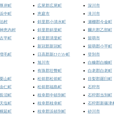
厚岸町
広尾郡広尾町
深川市
浜中町
恵庭市
滝川市
泊村
斜里郡小清水町
瀬棚郡今金町
神恵内村
斜里郡斜里町
爾志郡乙部町
古平町
斜里郡清里町
留萌市
新冠郡新冠町
留萌郡小平町
増毛町
日高郡新ひだか町
登別市
旭川市
白糠郡白糠町
有珠郡壮瞥町
白老郡白老町
栗山町
松前郡松前町
目梨郡羅臼町
由仁町
松前郡福島町
石狩市
長沼町
枝幸郡中頓別町
石狩郡当別町
天塩町
枝幸郡枝幸町
石狩郡新篠津
幌延町
枝幸郡浜頓別町
砂川市