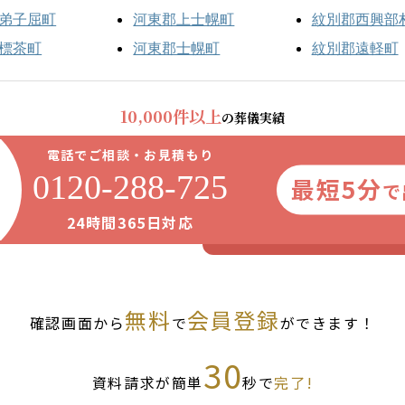
弟子屈町
河東郡上士幌町
紋別郡西興部
標茶町
河東郡士幌町
紋別郡遠軽町
10,000件以上
の葬儀実績
電話でご相談・お見積もり
0120-288-725
最短5分
で
24時間365日対応
無料
会員登録
確認画面から
で
ができます！
30
資料請求が簡単
秒で
完了!