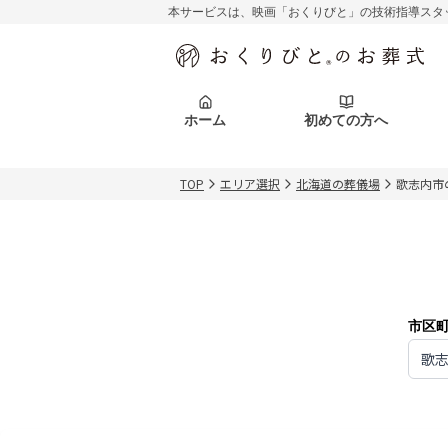
本サービスは、映画「おくりびと」の技術指導スタ
初めての方へ
関東エリア
お客様の声
葬儀の知識
初めての方へ
東京都
ご葬儀事例
葬儀の知識
アフターサポ
ホーム
初めての方へ
北海道エリア
札幌市
会社を知る
スタッフ一覧
TOP
エリア選択
北海道の葬儀場
歌志内市
初めての方へ
関東エリア
お客様の声
葬儀の知識
初めての方へ
東京都
ご葬儀事例
葬儀の知識
アフターサポ
北海道エリア
札幌市
会社を知る
スタッフ一覧
市区
歌