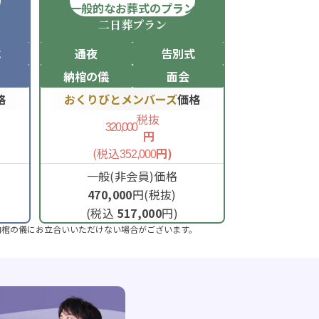
ン
一般的なお葬式のプラン
二日葬
プラン
式
通夜
告別式
納棺の儀
面会
格
おくりびとメンバーズ
価格
税抜
320,000
円
(税込
円)
352,000
一般(非会員)価格
470,000
円(税抜)
(税込
517,000
円)
納棺の儀にお立合いいただけない場合がございます。