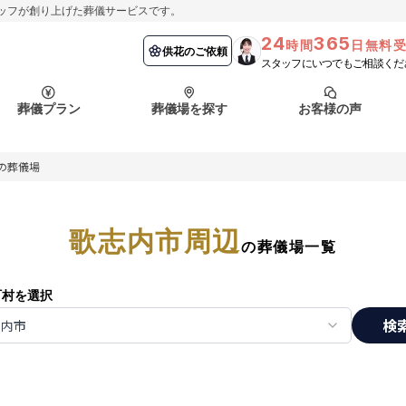
ッフが創り上げた葬儀サービスです。
24
365
時間
日無料
納棺の儀とは？
埼玉県
お客様の声
供花のご依頼
葬儀の流れ
千葉県
よくある質問
供花のご依頼
スタッフにいつでもご相談くだ
ート
葬儀プラン
葬儀場を探す
お客様の声
函館市
採用情報
会社概要
の葬儀場
納棺の儀とは？
埼玉県
お客様の声
供花のご依頼
葬儀の流れ
千葉県
よくある質問
ート
歌志内市周辺
函館市
の葬儀場一覧
採用情報
会社概要
町村を選択
検
志内市