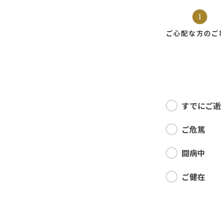
1
ご心配な方の
ご
すでにご逝
ご危篤
闘病中
ご健在