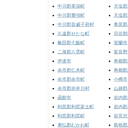
中川郡美深町
天塩郡
中川郡豊頃町
天塩郡
中川郡音威子府村
奥尻郡
久遠郡せたな町
宗谷郡
亀田郡七飯町
室蘭市
二海郡八雲町
富良野
伊達市
寿都郡
余市郡仁木町
寿都郡
余市郡余市町
小樽市
余市郡赤井川村
山越郡
函館市
岩内郡
利尻郡利尻富士町
岩内郡
利尻郡利尻町
岩見沢
勇払郡むかわ町
島牧郡