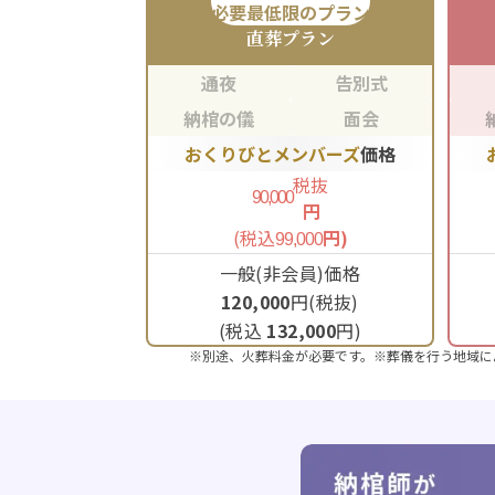
必要最低限のプラン
直葬
プラン
通夜
告別式
納棺の儀
面会
おくりびとメンバーズ
価格
税抜
90,000
円
(税込
円)
99,000
一般(非会員)価格
120,000
円(税抜)
(税込
132,000
円)
※別途、火葬料金が必要です。※葬儀を行う地域に