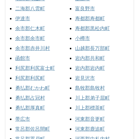
二海郡八雲町
富良野市
伊達市
寿都郡寿都町
余市郡仁木町
寿都郡黒松内町
余市郡余市町
小樽市
余市郡赤井川村
山越郡長万部町
函館市
岩内郡共和町
利尻郡利尻富士町
岩内郡岩内町
利尻郡利尻町
岩見沢市
勇払郡むかわ町
島牧郡島牧村
勇払郡占冠村
川上郡弟子屈町
勇払郡厚真町
川上郡標茶町
帯広市
河東郡音更町
常呂郡佐呂間町
河東郡鹿追町
常呂郡置戸町
河西郡中札内村