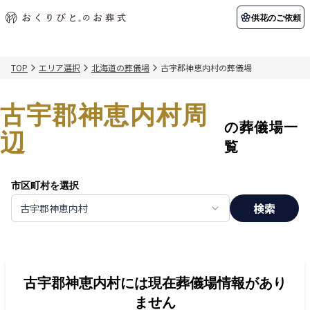
供花のご依頼
TOP
エリア選択
北海道の葬儀場
古宇郡神恵内村の葬儀場
初めての方へ
お客様の声
葬儀の知識
関東エリア
古宇郡神恵内村周
初めての方へ
ご葬儀事例
葬儀の知識
納棺の儀とは？
お客様の声
供花のご依頼
の葬儀場一
東京都
埼玉県
辺
葬儀の流れ
よくある質問
会員制度
覧
アフターサポート
千葉県
神奈川県
市区町村を選択
北海道エリア
検索
古宇郡神恵内村
会社を知る
スタッフ一覧
採用情報
札幌市
函館市
会社概要
店舗用地募集
古宇郡神恵内村
には現在葬儀場情報があり
ません