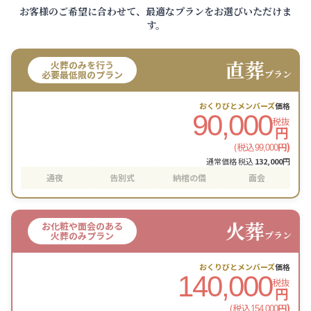
お客様のご希望に合わせて、最適なプランをお選びいただけま
す。
直葬
火葬のみを行う
プラン
必要最低限のプラン
おくりびとメンバーズ
価格
90,000
税抜
円
(税込
円)
99,000
通常価格 税込
132,000
円
通夜
告別式
納棺の儀
面会
火葬
お化粧や面会のある
プラン
火葬のみプラン
おくりびとメンバーズ
価格
140,000
税抜
円
(税込
円)
154,000