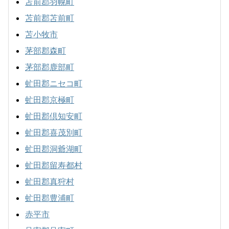
苫前郡羽幌町
苫前郡苫前町
苫小牧市
茅部郡森町
茅部郡鹿部町
虻田郡ニセコ町
虻田郡京極町
虻田郡倶知安町
虻田郡喜茂別町
虻田郡洞爺湖町
虻田郡留寿都村
虻田郡真狩村
虻田郡豊浦町
赤平市