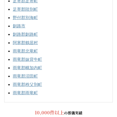
足寄郡足寄町
足寄郡陸別町
野付郡別海町
釧路市
釧路郡釧路町
阿寒郡鶴居村
雨竜郡北竜町
雨竜郡妹背牛町
雨竜郡幌加内町
雨竜郡沼田町
雨竜郡秩父別町
雨竜郡雨竜町
10,000件以上
の葬儀実績