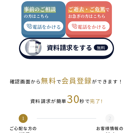
事前のご相談
ご逝去・ご危篤
で
の方はこちら
お急ぎの方はこちら
電話をかける
電話をかける
資料請求をする
無料
無料
会員登録
確認画面から
で
ができます！
30
資料請求が簡単
秒で
完了!
1
2
ご心配な方の
お客様情報の