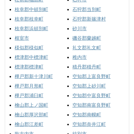
枝幸郡中頓別町
石狩郡当別町
枝幸郡枝幸町
石狩郡新篠津村
枝幸郡浜頓別町
砂川市
根室市
磯谷郡蘭越町
様似郡様似町
礼文郡礼文町
標津郡中標津町
稚内市
標津郡標津町
積丹郡積丹町
樺戸郡新十津川町
空知郡上富良野町
樺戸郡月形町
空知郡上砂川町
樺戸郡浦臼町
空知郡中富良野町
檜山郡上ノ国町
空知郡南富良野町
檜山郡厚沢部町
空知郡南幌町
檜山郡江差町
空知郡奈井江町
歌志内市
紋別市