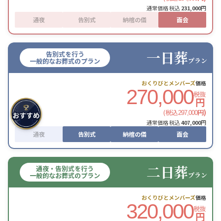
通常価格 税込
231,000
円
通夜
告別式
納棺の儀
面会
一日葬
告別式を行う
プラン
一般的なお葬式のプラン
おくりびとメンバーズ
価格
270,000
税抜
円
(税込
円)
297,000
通常価格 税込
407,000
円
通夜
告別式
納棺の儀
面会
二日葬
通夜・告別式を行う
プラン
一般的なお葬式のプラン
おくりびとメンバーズ
価格
320,000
税抜
円