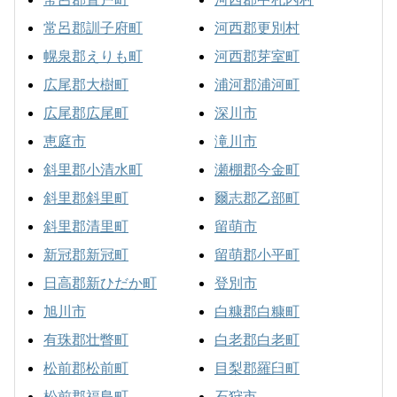
常呂郡訓子府町
河西郡更別村
幌泉郡えりも町
河西郡芽室町
広尾郡大樹町
浦河郡浦河町
広尾郡広尾町
深川市
恵庭市
滝川市
斜里郡小清水町
瀬棚郡今金町
斜里郡斜里町
爾志郡乙部町
斜里郡清里町
留萌市
新冠郡新冠町
留萌郡小平町
日高郡新ひだか町
登別市
旭川市
白糠郡白糠町
有珠郡壮瞥町
白老郡白老町
松前郡松前町
目梨郡羅臼町
松前郡福島町
石狩市