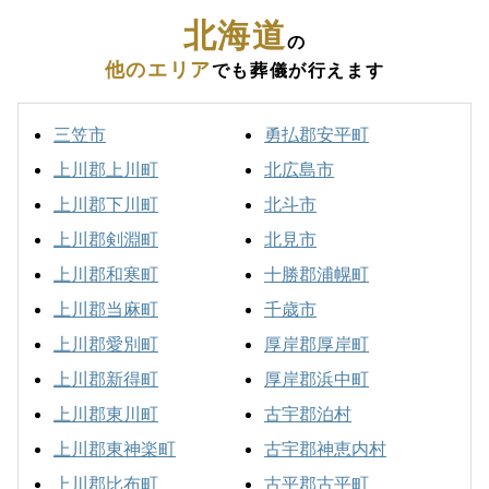
北海道
の
他のエリア
でも葬儀が行えます
三笠市
勇払郡安平町
上川郡上川町
北広島市
上川郡下川町
北斗市
上川郡剣淵町
北見市
上川郡和寒町
十勝郡浦幌町
上川郡当麻町
千歳市
上川郡愛別町
厚岸郡厚岸町
上川郡新得町
厚岸郡浜中町
上川郡東川町
古宇郡泊村
上川郡東神楽町
古宇郡神恵内村
上川郡比布町
古平郡古平町