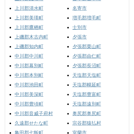
上川郡清水町
名寄市
上川郡美瑛町
増毛郡増毛町
上川郡鷹栖町
士別市
上磯郡木古内町
夕張市
上磯郡知内町
夕張郡栗山町
中川郡中川町
夕張郡由仁町
中川郡幕別町
夕張郡長沼町
中川郡本別町
天塩郡天塩町
中川郡池田町
天塩郡幌延町
中川郡美深町
天塩郡豊富町
中川郡豊頃町
天塩郡遠別町
中川郡音威子府村
奥尻郡奥尻町
久遠郡せたな町
宗谷郡猿払村
亀田郡七飯町
室蘭市