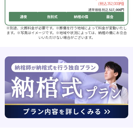
(税込
円)
352,000
通常価格 税込
517,000
円
通夜
告別式
納棺の儀
面会
※別途、火葬料金が必要です。※葬儀を行う地域によって料金が変動いたし
ます。※写真はイメージです。※地域や状況によっては、納棺の儀にお立合
いいただけない場合がございます。