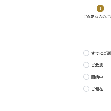
1
ご心配な方の
ご
すでにご逝
ご危篤
闘病中
ご健在