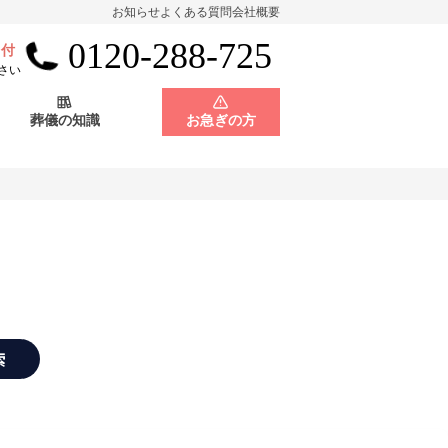
お知らせ
よくある質問
会社概要
0120-288-725
受付
会員制度
神奈川県
さい
葬儀の知識
お急ぎの方
店舗用地募集
会員制度
神奈川県
店舗用地募集
索