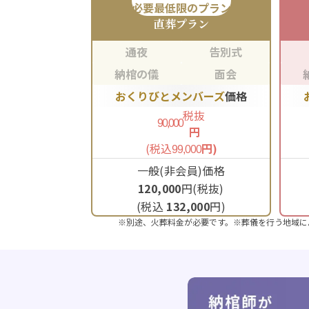
必要最低限のプラン
直葬
プラン
通夜
告別式
納棺の儀
面会
おくりびとメンバーズ
価格
税抜
90,000
円
(税込
円)
99,000
一般(非会員)価格
120,000
円(税抜)
(税込
132,000
円)
※別途、火葬料金が必要です。※葬儀を行う地域に