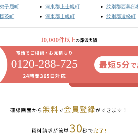
弟子屈町
河東郡上士幌町
紋別郡西興部
標茶町
河東郡士幌町
紋別郡遠軽町
10,000件以上
の葬儀実績
電話でご相談・お見積もり
0120-288-725
最短5分
で
24時間365日対応
無料
会員登録
確認画面から
で
ができます！
30
資料請求が簡単
秒で
完了!