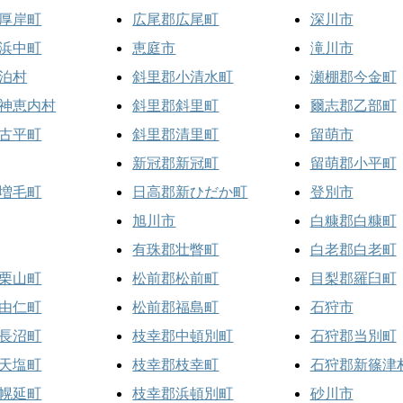
厚岸町
広尾郡広尾町
深川市
浜中町
恵庭市
滝川市
泊村
斜里郡小清水町
瀬棚郡今金町
神恵内村
斜里郡斜里町
爾志郡乙部町
古平町
斜里郡清里町
留萌市
新冠郡新冠町
留萌郡小平町
増毛町
日高郡新ひだか町
登別市
旭川市
白糠郡白糠町
有珠郡壮瞥町
白老郡白老町
栗山町
松前郡松前町
目梨郡羅臼町
由仁町
松前郡福島町
石狩市
長沼町
枝幸郡中頓別町
石狩郡当別町
天塩町
枝幸郡枝幸町
石狩郡新篠津
幌延町
枝幸郡浜頓別町
砂川市