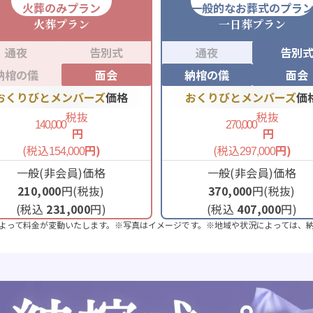
火葬のみプラン
一般的なお葬式のプラ
火葬
プラン
一日葬
プラン
通夜
告別式
通夜
告別
納棺の儀
面会
納棺の儀
面会
おくりびとメンバーズ
価格
おくりびとメンバーズ
価
税抜
税抜
140,000
270,000
円
円
(税込
円)
(税込
円)
154,000
297,000
一般(非会員)価格
一般(非会員)価格
210,000
円(税抜)
370,000
円(税抜)
(税込
231,000
円)
(税込
407,000
円)
よって料金が変動いたします。※写真はイメージです。※地域や状況によっては、