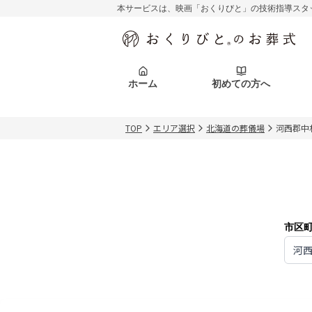
本サービスは、映画「おくりびと」の技術指導スタ
初めての方へ
関東エリア
お客様の声
葬儀の知識
初めての方へ
東京都
ご葬儀事例
葬儀の知識
アフターサポ
ホーム
初めての方へ
北海道エリア
札幌市
会社を知る
スタッフ一覧
TOP
エリア選択
北海道の葬儀場
河西郡中
初めての方へ
関東エリア
お客様の声
葬儀の知識
初めての方へ
東京都
ご葬儀事例
葬儀の知識
アフターサポ
北海道エリア
札幌市
会社を知る
スタッフ一覧
市区
河