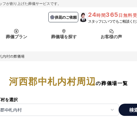
ッフが創り上げた葬儀サービスです。
24
365
時間
日無料
納棺の儀とは？
埼玉県
お客様の声
供花のご依頼
葬儀の流れ
千葉県
よくある質問
供花のご依頼
スタッフにいつでもご相談くだ
ート
葬儀プラン
葬儀場を探す
お客様の声
函館市
採用情報
会社概要
札内村の葬儀場
納棺の儀とは？
埼玉県
お客様の声
供花のご依頼
葬儀の流れ
千葉県
よくある質問
ート
河西郡中札内村周辺
函館市
の葬儀場一覧
採用情報
会社概要
町村を選択
検
西郡中札内村