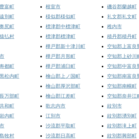
豊富町
根室市
磯谷郡蘭越町
遠別町
様似郡様似町
礼文郡礼文町
奥尻町
標津郡中標津町
稚内市
猿払村
標津郡標津町
積丹郡積丹町
樺戸郡新十津川町
空知郡上富良
市
樺戸郡月形町
空知郡上砂川
寿都町
樺戸郡浦臼町
空知郡中富良
黒松内町
檜山郡上ノ国町
空知郡南富良
檜山郡厚沢部町
空知郡南幌町
長万部町
檜山郡江差町
空知郡奈井江
共和町
歌志内市
紋別市
岩内町
江別市
紋別郡湧別町
市
沙流郡平取町
紋別郡滝上町
島牧村
沙流郡日高町
紋別郡興部町