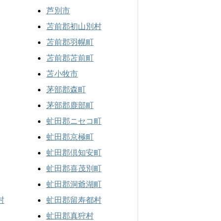
芦別市
苫前郡初山別村
苫前郡羽幌町
苫前郡苫前町
苫小牧市
茅部郡森町
茅部郡鹿部町
虻田郡ニセコ町
虻田郡京極町
虻田郡倶知安町
虻田郡喜茂別町
虻田郡洞爺湖町
村
虻田郡留寿都村
虻田郡真狩村