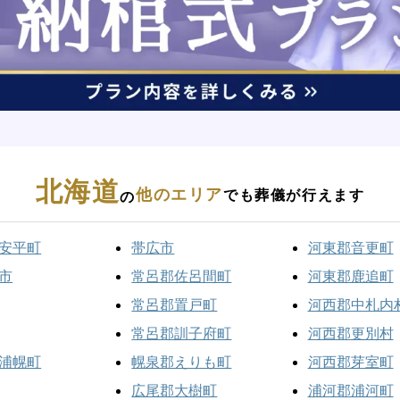
北海道
他のエリア
でも葬儀が行えます
の
安平町
帯広市
河東郡音更町
市
常呂郡佐呂間町
河東郡鹿追町
常呂郡置戸町
河西郡中札内
常呂郡訓子府町
河西郡更別村
浦幌町
幌泉郡えりも町
河西郡芽室町
広尾郡大樹町
浦河郡浦河町