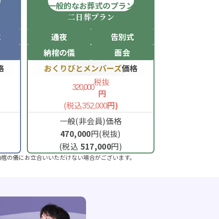
ン
一般的なお葬式のプラン
二日葬
プラン
式
通夜
告別式
納棺の儀
面会
格
おくりびとメンバーズ
価格
税抜
320,000
円
(税込
円)
352,000
一般(非会員)価格
470,000
円(税抜)
(税込
517,000
円)
納棺の儀にお立合いいただけない場合がございます。