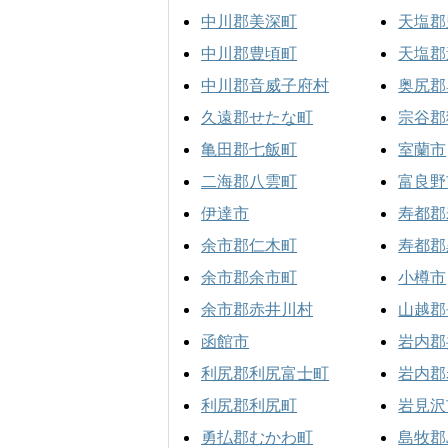
中川郡美深町
天塩郡
中川郡豊頃町
天塩郡
中川郡音威子府村
奥尻郡
久遠郡せたな町
宗谷郡
亀田郡七飯町
室蘭市
二海郡八雲町
富良野
伊達市
寿都郡
余市郡仁木町
寿都郡
余市郡余市町
小樽市
余市郡赤井川村
山越郡
函館市
岩内郡
利尻郡利尻富士町
岩内郡
利尻郡利尻町
岩見沢
勇払郡むかわ町
島牧郡