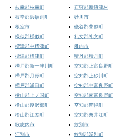
枝幸郡枝幸町
石狩郡新篠津村
枝幸郡浜頓別町
砂川市
根室市
磯谷郡蘭越町
様似郡様似町
礼文郡礼文町
標津郡中標津町
稚内市
標津郡標津町
積丹郡積丹町
樺戸郡新十津川町
空知郡上富良野町
樺戸郡月形町
空知郡上砂川町
樺戸郡浦臼町
空知郡中富良野町
檜山郡上ノ国町
空知郡南富良野町
檜山郡厚沢部町
空知郡南幌町
檜山郡江差町
空知郡奈井江町
歌志内市
紋別市
江別市
紋別郡湧別町