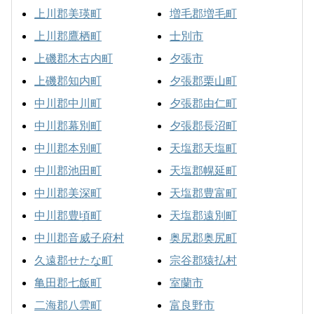
上川郡美瑛町
増毛郡増毛町
上川郡鷹栖町
士別市
上磯郡木古内町
夕張市
上磯郡知内町
夕張郡栗山町
中川郡中川町
夕張郡由仁町
中川郡幕別町
夕張郡長沼町
中川郡本別町
天塩郡天塩町
中川郡池田町
天塩郡幌延町
中川郡美深町
天塩郡豊富町
中川郡豊頃町
天塩郡遠別町
中川郡音威子府村
奥尻郡奥尻町
久遠郡せたな町
宗谷郡猿払村
亀田郡七飯町
室蘭市
二海郡八雲町
富良野市