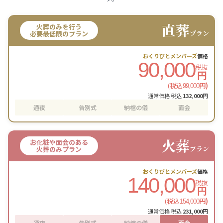
直葬
火葬のみを行う
プラン
必要最低限のプラン
おくりびとメンバーズ
価格
90,000
税抜
円
(税込
円)
99,000
通常価格 税込
132,000
円
通夜
告別式
納棺の儀
面会
火葬
お化粧や面会のある
プラン
火葬のみプラン
おくりびとメンバーズ
価格
140,000
税抜
円
(税込
円)
154,000
通常価格 税込
231,000
円
通夜
告別式
納棺の儀
面会