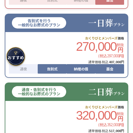
一日葬
告別式を行う
プラン
一般的なお葬式のプラン
おくりびとメンバーズ
価格
270,000
税抜
円
(税込
円)
297,000
通常価格 税込
407,000
円
通夜
告別式
納棺の儀
面会
二日葬
通夜・告別式を行う
プラン
一般的なお葬式のプラン
おくりびとメンバーズ
価格
320,000
税抜
円
(税込
円)
352,000
通常価格 税込
517,000
円