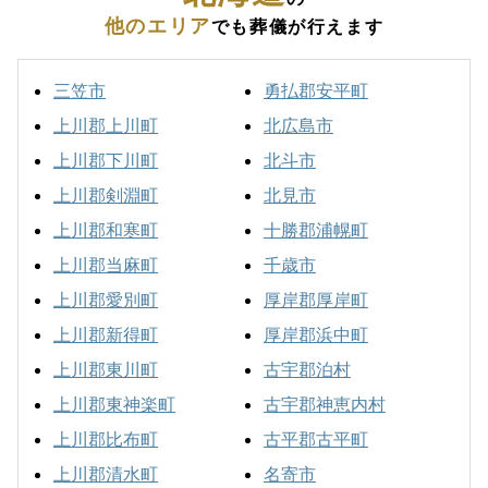
他のエリア
でも葬儀が行えます
三笠市
勇払郡安平町
上川郡上川町
北広島市
上川郡下川町
北斗市
上川郡剣淵町
北見市
上川郡和寒町
十勝郡浦幌町
上川郡当麻町
千歳市
上川郡愛別町
厚岸郡厚岸町
上川郡新得町
厚岸郡浜中町
上川郡東川町
古宇郡泊村
上川郡東神楽町
古宇郡神恵内村
上川郡比布町
古平郡古平町
上川郡清水町
名寄市