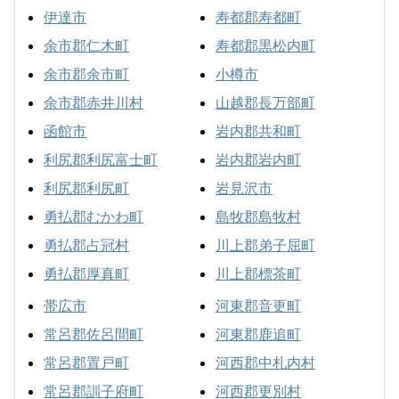
伊達市
寿都郡寿都町
余市郡仁木町
寿都郡黒松内町
余市郡余市町
小樽市
余市郡赤井川村
山越郡長万部町
函館市
岩内郡共和町
利尻郡利尻富士町
岩内郡岩内町
利尻郡利尻町
岩見沢市
勇払郡むかわ町
島牧郡島牧村
勇払郡占冠村
川上郡弟子屈町
勇払郡厚真町
川上郡標茶町
帯広市
河東郡音更町
常呂郡佐呂間町
河東郡鹿追町
常呂郡置戸町
河西郡中札内村
常呂郡訓子府町
河西郡更別村