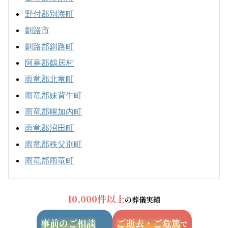
野付郡別海町
釧路市
釧路郡釧路町
阿寒郡鶴居村
雨竜郡北竜町
雨竜郡妹背牛町
雨竜郡幌加内町
雨竜郡沼田町
雨竜郡秩父別町
雨竜郡雨竜町
10,000件以上
の葬儀実績
事前のご相談
ご逝去・ご危篤
で