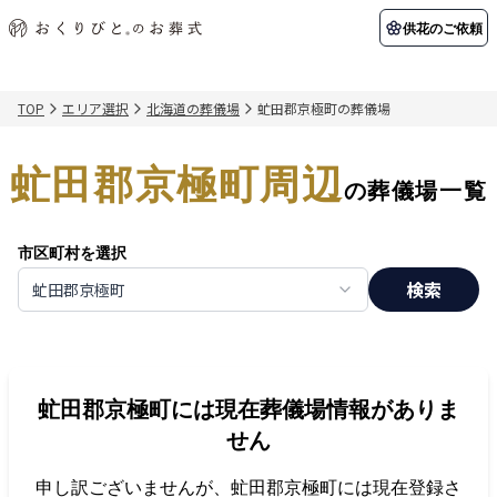
供花のご依頼
TOP
エリア選択
北海道の葬儀場
虻田郡京極町の葬儀場
初めての方へ
お客様の声
葬儀の知識
関東エリア
虻田郡京極町周辺
初めての方へ
ご葬儀事例
葬儀の知識
納棺の儀とは？
お客様の声
供花のご依頼
の葬儀場一覧
東京都
埼玉県
葬儀の流れ
よくある質問
会員制度
市区町村を選択
アフターサポート
千葉県
神奈川県
検索
虻田郡京極町
北海道エリア
会社を知る
スタッフ一覧
採用情報
札幌市
函館市
虻田郡京極町
には現在葬儀場情報がありま
会社概要
店舗用地募集
せん
申し訳ございませんが、
虻田郡京極町
には現在登録さ