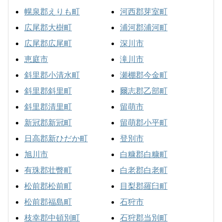
幌泉郡えりも町
河西郡芽室町
広尾郡大樹町
浦河郡浦河町
広尾郡広尾町
深川市
恵庭市
滝川市
斜里郡小清水町
瀬棚郡今金町
斜里郡斜里町
爾志郡乙部町
斜里郡清里町
留萌市
新冠郡新冠町
留萌郡小平町
日高郡新ひだか町
登別市
旭川市
白糠郡白糠町
有珠郡壮瞥町
白老郡白老町
松前郡松前町
目梨郡羅臼町
松前郡福島町
石狩市
枝幸郡中頓別町
石狩郡当別町