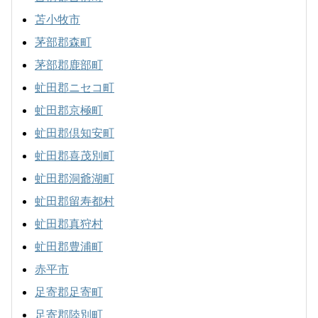
苫小牧市
茅部郡森町
茅部郡鹿部町
虻田郡ニセコ町
虻田郡京極町
虻田郡倶知安町
虻田郡喜茂別町
虻田郡洞爺湖町
虻田郡留寿都村
虻田郡真狩村
虻田郡豊浦町
赤平市
足寄郡足寄町
足寄郡陸別町