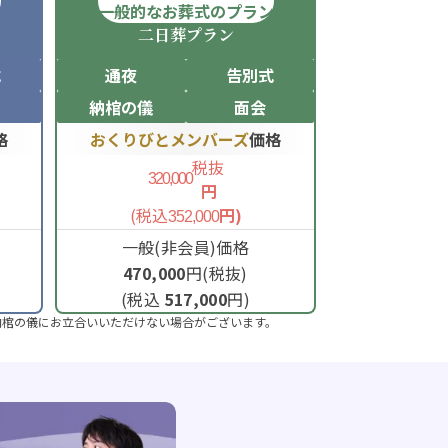
ン
一般的なお葬式のプラン
二日葬
プラン
式
通夜
告別式
納棺の儀
面会
格
おくりびとメンバーズ
価格
税抜
320,000
円
(税込
円)
352,000
一般(非会員)価格
470,000
円(税抜)
(税込
517,000
円)
納棺の儀にお立合いいただけない場合がございます。