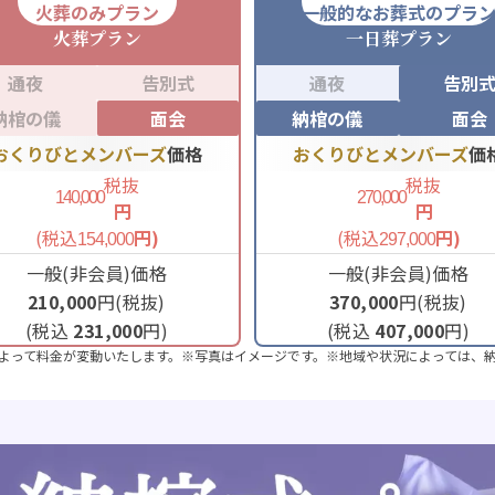
火葬のみプラン
一般的なお葬式のプラ
火葬
プラン
一日葬
プラン
通夜
告別式
通夜
告別
納棺の儀
面会
納棺の儀
面会
おくりびとメンバーズ
価格
おくりびとメンバーズ
価
税抜
税抜
140,000
270,000
円
円
(税込
円)
(税込
円)
154,000
297,000
一般(非会員)価格
一般(非会員)価格
210,000
円(税抜)
370,000
円(税抜)
(税込
231,000
円)
(税込
407,000
円)
よって料金が変動いたします。※写真はイメージです。※地域や状況によっては、