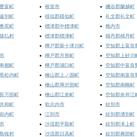
豊富町
根室市
磯谷郡蘭越町
遠別町
様似郡様似町
礼文郡礼文町
奥尻町
標津郡中標津町
稚内市
猿払村
標津郡標津町
積丹郡積丹町
樺戸郡新十津川町
空知郡上富良
市
樺戸郡月形町
空知郡上砂川
寿都町
樺戸郡浦臼町
空知郡中富良
黒松内町
檜山郡上ノ国町
空知郡南富良
檜山郡厚沢部町
空知郡南幌町
長万部町
檜山郡江差町
空知郡奈井江
共和町
歌志内市
紋別市
岩内町
江別市
紋別郡湧別町
市
沙流郡平取町
紋別郡滝上町
島牧村
沙流郡日高町
紋別郡興部町