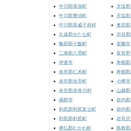
中川郡美深町
天塩郡
中川郡豊頃町
天塩郡
中川郡音威子府村
奥尻郡
久遠郡せたな町
宗谷郡
亀田郡七飯町
室蘭市
二海郡八雲町
富良野
伊達市
寿都郡
余市郡仁木町
寿都郡
余市郡余市町
小樽市
余市郡赤井川村
山越郡
函館市
岩内郡
利尻郡利尻富士町
岩内郡
利尻郡利尻町
岩見沢
勇払郡むかわ町
島牧郡