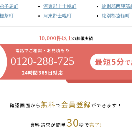
弟子屈町
河東郡上士幌町
紋別郡西興部
標茶町
河東郡士幌町
紋別郡遠軽町
10,000件以上
の葬儀実績
電話でご相談・お見積もり
0120-288-725
最短5分
で
24時間365日対応
無料
会員登録
確認画面から
で
ができます！
30
資料請求が簡単
秒で
完了!