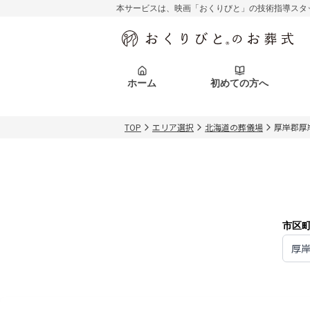
本サービスは、映画「おくりびと」の技術指導スタ
初めての方へ
関東エリア
お客様の声
葬儀の知識
初めての方へ
東京都
ご葬儀事例
葬儀の知識
アフターサポ
ホーム
初めての方へ
北海道エリア
札幌市
会社を知る
スタッフ一覧
TOP
エリア選択
北海道の葬儀場
厚岸郡厚
初めての方へ
関東エリア
お客様の声
葬儀の知識
初めての方へ
東京都
ご葬儀事例
葬儀の知識
アフターサポ
北海道エリア
札幌市
会社を知る
スタッフ一覧
市区
厚