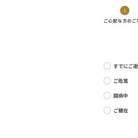
1
ご心配な方の
ご
すでにご逝
ご危篤
闘病中
ご健在