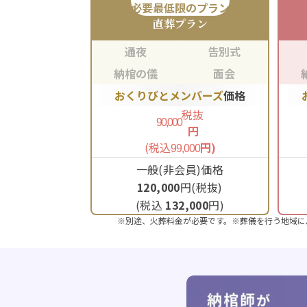
必要最低限のプラン
直葬
プラン
通夜
告別式
納棺の儀
面会
おくりびとメンバーズ
価格
税抜
90,000
円
(税込
円)
99,000
一般(非会員)価格
120,000
円(税抜)
(税込
132,000
円)
※別途、火葬料金が必要です。※葬儀を行う地域に