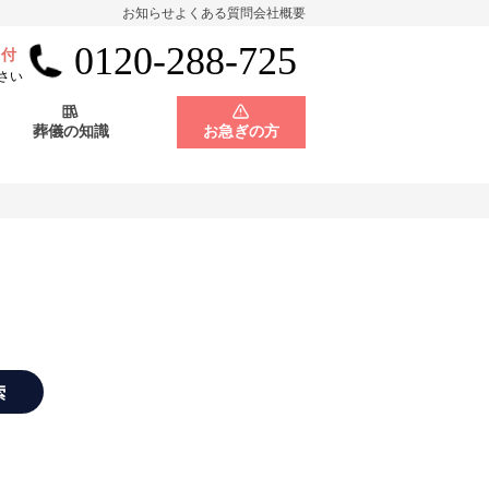
お知らせ
よくある質問
会社概要
0120-288-725
受付
会員制度
神奈川県
さい
葬儀の知識
お急ぎの方
店舗用地募集
会員制度
神奈川県
店舗用地募集
索