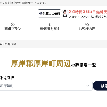
ッフが創り上げた葬儀サービスです。
24
365
時間
日無料
納棺の儀とは？
埼玉県
お客様の声
供花のご依頼
葬儀の流れ
千葉県
よくある質問
供花のご依頼
スタッフにいつでもご相談くだ
ート
葬儀プラン
葬儀場を探す
お客様の声
函館市
採用情報
会社概要
岸町の葬儀場
納棺の儀とは？
埼玉県
お客様の声
供花のご依頼
葬儀の流れ
千葉県
よくある質問
ート
厚岸郡厚岸町周辺
函館市
の葬儀場一覧
採用情報
会社概要
町村を選択
検
岸郡厚岸町