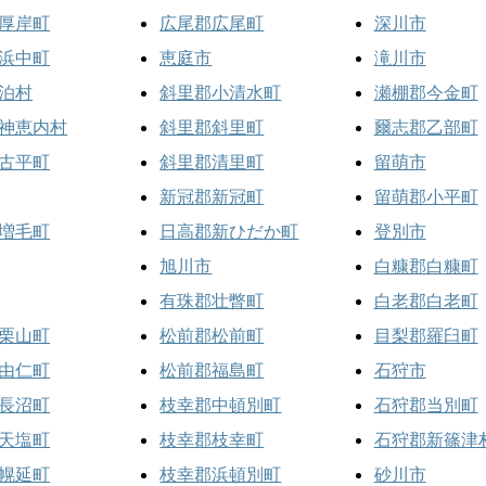
厚岸町
広尾郡広尾町
深川市
浜中町
恵庭市
滝川市
泊村
斜里郡小清水町
瀬棚郡今金町
神恵内村
斜里郡斜里町
爾志郡乙部町
古平町
斜里郡清里町
留萌市
新冠郡新冠町
留萌郡小平町
増毛町
日高郡新ひだか町
登別市
旭川市
白糠郡白糠町
有珠郡壮瞥町
白老郡白老町
栗山町
松前郡松前町
目梨郡羅臼町
由仁町
松前郡福島町
石狩市
長沼町
枝幸郡中頓別町
石狩郡当別町
天塩町
枝幸郡枝幸町
石狩郡新篠津
幌延町
枝幸郡浜頓別町
砂川市