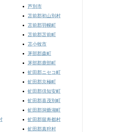
芦別市
苫前郡初山別村
苫前郡羽幌町
苫前郡苫前町
苫小牧市
茅部郡森町
茅部郡鹿部町
虻田郡ニセコ町
虻田郡京極町
虻田郡倶知安町
虻田郡喜茂別町
虻田郡洞爺湖町
村
虻田郡留寿都村
虻田郡真狩村