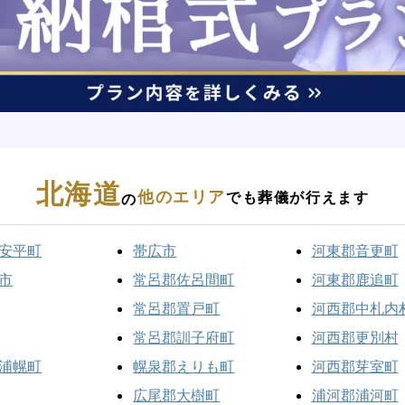
北海道
他のエリア
でも葬儀が行えます
の
安平町
帯広市
河東郡音更町
市
常呂郡佐呂間町
河東郡鹿追町
常呂郡置戸町
河西郡中札内
常呂郡訓子府町
河西郡更別村
浦幌町
幌泉郡えりも町
河西郡芽室町
広尾郡大樹町
浦河郡浦河町