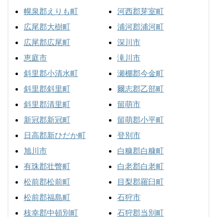
幌泉郡えりも町
河西郡芽室町
広尾郡大樹町
浦河郡浦河町
広尾郡広尾町
深川市
恵庭市
滝川市
斜里郡小清水町
瀬棚郡今金町
斜里郡斜里町
爾志郡乙部町
斜里郡清里町
留萌市
新冠郡新冠町
留萌郡小平町
日高郡新ひだか町
登別市
旭川市
白糠郡白糠町
有珠郡壮瞥町
白老郡白老町
松前郡松前町
目梨郡羅臼町
松前郡福島町
石狩市
枝幸郡中頓別町
石狩郡当別町