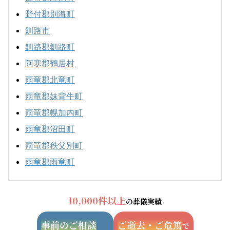
野付郡別海町
釧路市
釧路郡釧路町
阿寒郡鶴居村
雨竜郡北竜町
雨竜郡妹背牛町
雨竜郡幌加内町
雨竜郡沼田町
雨竜郡秩父別町
雨竜郡雨竜町
10,000件以上
の葬儀実績
事前のご相談
ご逝去・ご危篤
で