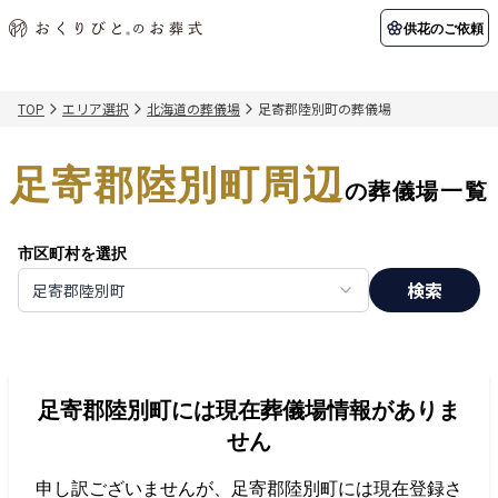
供花のご依頼
TOP
エリア選択
北海道の葬儀場
足寄郡陸別町の葬儀場
初めての方へ
お客様の声
葬儀の知識
関東エリア
足寄郡陸別町周辺
初めての方へ
ご葬儀事例
葬儀の知識
納棺の儀とは？
お客様の声
供花のご依頼
の葬儀場一覧
東京都
埼玉県
葬儀の流れ
よくある質問
会員制度
市区町村を選択
アフターサポート
千葉県
神奈川県
検索
足寄郡陸別町
北海道エリア
会社を知る
スタッフ一覧
採用情報
札幌市
函館市
足寄郡陸別町
には現在葬儀場情報がありま
会社概要
店舗用地募集
せん
申し訳ございませんが、
足寄郡陸別町
には現在登録さ