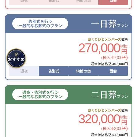
一日葬
告別式を行う
プラン
一般的なお葬式のプラン
おくりびとメンバーズ
価格
270,000
税抜
円
(税込
円)
297,000
通常価格 税込
407,000
円
通夜
告別式
納棺の儀
面会
二日葬
通夜・告別式を行う
プラン
一般的なお葬式のプラン
おくりびとメンバーズ
価格
320,000
税抜
円
(税込
円)
352,000
通常価格 税込
517,000
円