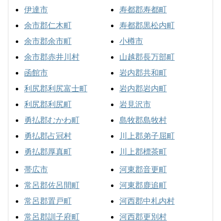
伊達市
寿都郡寿都町
余市郡仁木町
寿都郡黒松内町
余市郡余市町
小樽市
余市郡赤井川村
山越郡長万部町
函館市
岩内郡共和町
利尻郡利尻富士町
岩内郡岩内町
利尻郡利尻町
岩見沢市
勇払郡むかわ町
島牧郡島牧村
勇払郡占冠村
川上郡弟子屈町
勇払郡厚真町
川上郡標茶町
帯広市
河東郡音更町
常呂郡佐呂間町
河東郡鹿追町
常呂郡置戸町
河西郡中札内村
常呂郡訓子府町
河西郡更別村