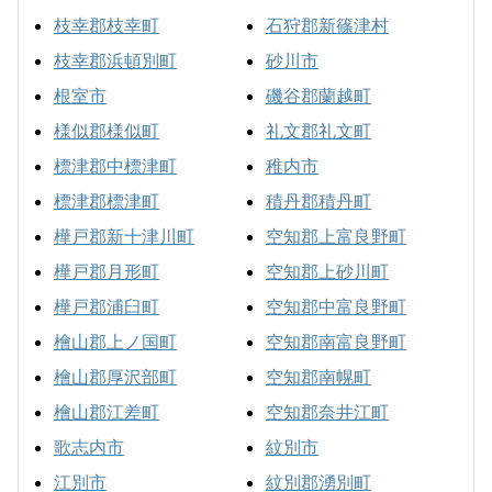
枝幸郡枝幸町
石狩郡新篠津村
枝幸郡浜頓別町
砂川市
根室市
磯谷郡蘭越町
様似郡様似町
礼文郡礼文町
標津郡中標津町
稚内市
標津郡標津町
積丹郡積丹町
樺戸郡新十津川町
空知郡上富良野町
樺戸郡月形町
空知郡上砂川町
樺戸郡浦臼町
空知郡中富良野町
檜山郡上ノ国町
空知郡南富良野町
檜山郡厚沢部町
空知郡南幌町
檜山郡江差町
空知郡奈井江町
歌志内市
紋別市
江別市
紋別郡湧別町