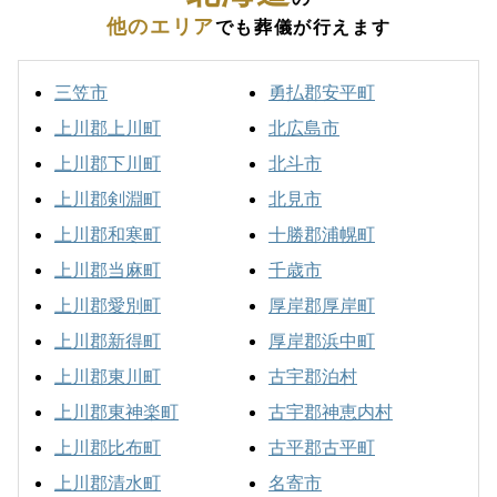
他のエリア
でも葬儀が行えます
三笠市
勇払郡安平町
上川郡上川町
北広島市
上川郡下川町
北斗市
上川郡剣淵町
北見市
上川郡和寒町
十勝郡浦幌町
上川郡当麻町
千歳市
上川郡愛別町
厚岸郡厚岸町
上川郡新得町
厚岸郡浜中町
上川郡東川町
古宇郡泊村
上川郡東神楽町
古宇郡神恵内村
上川郡比布町
古平郡古平町
上川郡清水町
名寄市