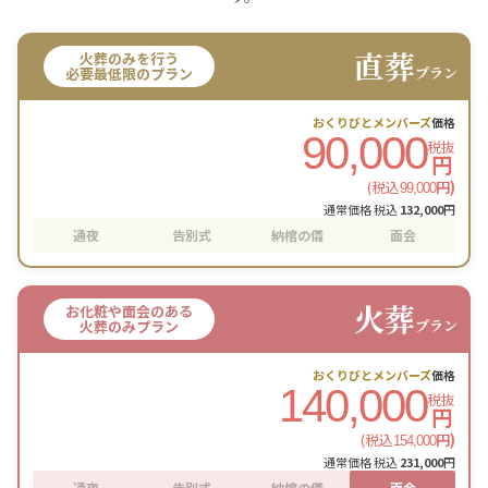
直葬
火葬のみを行う
プラン
必要最低限のプラン
おくりびとメンバーズ
価格
90,000
税抜
円
(税込
円)
99,000
通常価格 税込
132,000
円
通夜
告別式
納棺の儀
面会
火葬
お化粧や面会のある
プラン
火葬のみプラン
おくりびとメンバーズ
価格
140,000
税抜
円
(税込
円)
154,000
通常価格 税込
231,000
円
通夜
告別式
納棺の儀
面会