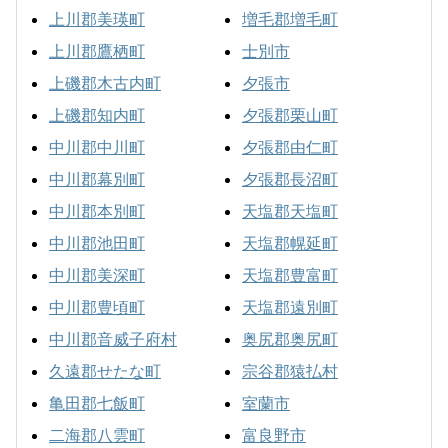
上川郡美瑛町
増毛郡増毛町
上川郡鷹栖町
士別市
上磯郡木古内町
夕張市
上磯郡知内町
夕張郡栗山町
中川郡中川町
夕張郡由仁町
中川郡幕別町
夕張郡長沼町
中川郡本別町
天塩郡天塩町
中川郡池田町
天塩郡幌延町
中川郡美深町
天塩郡豊富町
中川郡豊頃町
天塩郡遠別町
中川郡音威子府村
奥尻郡奥尻町
久遠郡せたな町
宗谷郡猿払村
亀田郡七飯町
室蘭市
二海郡八雲町
富良野市