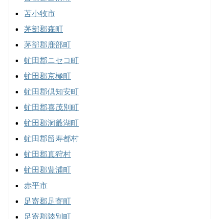
苫小牧市
茅部郡森町
茅部郡鹿部町
虻田郡ニセコ町
虻田郡京極町
虻田郡倶知安町
虻田郡喜茂別町
虻田郡洞爺湖町
虻田郡留寿都村
虻田郡真狩村
虻田郡豊浦町
赤平市
足寄郡足寄町
足寄郡陸別町