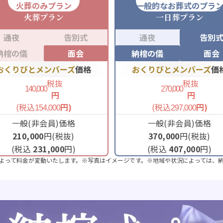
火葬のみプラン
一般的なお葬式のプラ
火葬
プラン
一日葬
プラン
通夜
告別式
通夜
告別
納棺の儀
面会
納棺の儀
面会
おくりびとメンバーズ
価格
おくりびとメンバーズ
価
税抜
税抜
140,000
270,000
円
円
(税込
円)
(税込
円)
154,000
297,000
一般(非会員)価格
一般(非会員)価格
210,000
円(税抜)
370,000
円(税抜)
(税込
231,000
円)
(税込
407,000
円)
よって料金が変動いたします。※写真はイメージです。※地域や状況によっては、