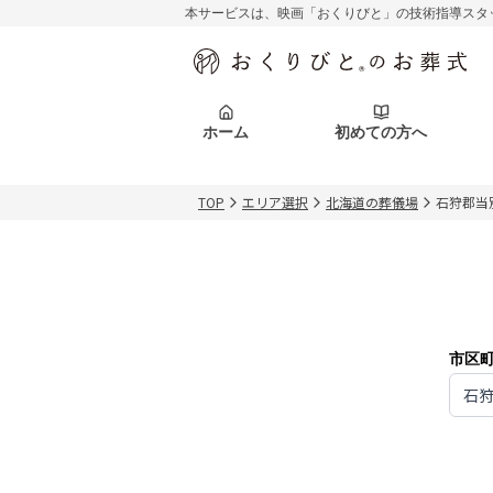
本サービスは、映画「おくりびと」の技術指導スタ
初めての方へ
関東エリア
お客様の声
葬儀の知識
初めての方へ
東京都
ご葬儀事例
葬儀の知識
アフターサポ
ホーム
初めての方へ
北海道エリア
札幌市
会社を知る
スタッフ一覧
TOP
エリア選択
北海道の葬儀場
石狩郡当
初めての方へ
関東エリア
お客様の声
葬儀の知識
初めての方へ
東京都
ご葬儀事例
葬儀の知識
アフターサポ
北海道エリア
札幌市
会社を知る
スタッフ一覧
市区
石