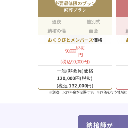
必要最低限のプラン
直葬
プラン
通夜
告別式
納棺の儀
面会
おくりびとメンバーズ
価格
税抜
90,000
円
(税込
円)
99,000
一般(非会員)価格
120,000
円(税抜)
(税込
132,000
円)
※別途、火葬料金が必要です。※葬儀を行う地域に