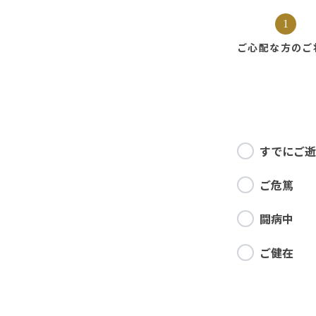
1
ご心配な方の
ご
すでにご逝
ご危篤
闘病中
ご健在