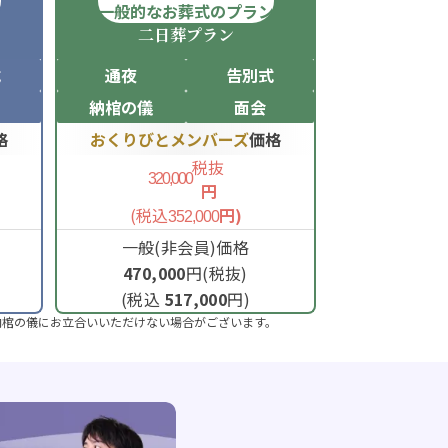
ン
一般的なお葬式のプラン
二日葬
プラン
式
通夜
告別式
納棺の儀
面会
格
おくりびとメンバーズ
価格
税抜
320,000
円
(税込
円)
352,000
一般(非会員)価格
470,000
円(税抜)
(税込
517,000
円)
納棺の儀にお立合いいただけない場合がございます。