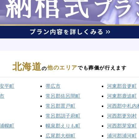
北海道
他のエリア
でも葬儀が行えます
の
安平町
帯広市
河東郡音更町
市
常呂郡佐呂間町
河東郡鹿追町
常呂郡置戸町
河西郡中札内
常呂郡訓子府町
河西郡更別村
浦幌町
幌泉郡えりも町
河西郡芽室町
広尾郡大樹町
浦河郡浦河町