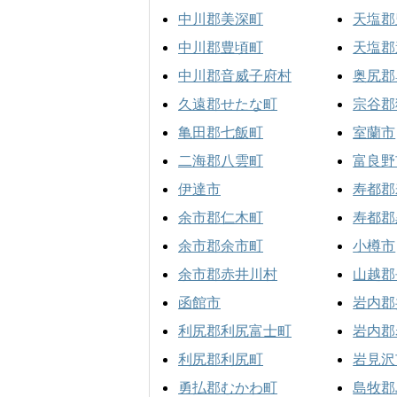
中川郡美深町
天塩郡
中川郡豊頃町
天塩郡
中川郡音威子府村
奥尻郡
久遠郡せたな町
宗谷郡
亀田郡七飯町
室蘭市
二海郡八雲町
富良野
伊達市
寿都郡
余市郡仁木町
寿都郡
余市郡余市町
小樽市
余市郡赤井川村
山越郡
函館市
岩内郡
利尻郡利尻富士町
岩内郡
利尻郡利尻町
岩見沢
勇払郡むかわ町
島牧郡