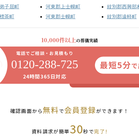
弟子屈町
河東郡上士幌町
紋別郡西興部
標茶町
河東郡士幌町
紋別郡遠軽町
10,000件以上
の葬儀実績
電話でご相談・お見積もり
0120-288-725
最短5分
で
24時間365日対応
無料
会員登録
確認画面から
で
ができます！
30
資料請求が簡単
秒で
完了!