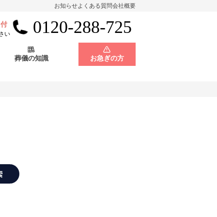
お知らせ
よくある質問
会社概要
0120-288-725
受付
会員制度
神奈川県
さい
葬儀の知識
お急ぎの方
店舗用地募集
会員制度
神奈川県
店舗用地募集
索