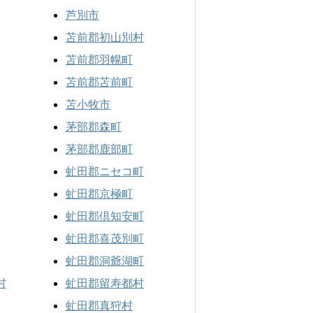
芦別市
苫前郡初山別村
苫前郡羽幌町
苫前郡苫前町
苫小牧市
茅部郡森町
茅部郡鹿部町
虻田郡ニセコ町
虻田郡京極町
虻田郡倶知安町
虻田郡喜茂別町
虻田郡洞爺湖町
村
虻田郡留寿都村
虻田郡真狩村