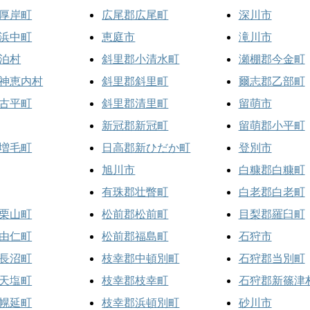
厚岸町
広尾郡広尾町
深川市
浜中町
恵庭市
滝川市
泊村
斜里郡小清水町
瀬棚郡今金町
神恵内村
斜里郡斜里町
爾志郡乙部町
古平町
斜里郡清里町
留萌市
新冠郡新冠町
留萌郡小平町
増毛町
日高郡新ひだか町
登別市
旭川市
白糠郡白糠町
有珠郡壮瞥町
白老郡白老町
栗山町
松前郡松前町
目梨郡羅臼町
由仁町
松前郡福島町
石狩市
長沼町
枝幸郡中頓別町
石狩郡当別町
天塩町
枝幸郡枝幸町
石狩郡新篠津
幌延町
枝幸郡浜頓別町
砂川市