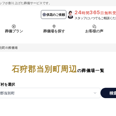
ッフが創り上げた葬儀サービスです。
24
365
時間
日無料
納棺の儀とは？
埼玉県
お客様の声
供花のご依頼
葬儀の流れ
千葉県
よくある質問
供花のご依頼
スタッフにいつでもご相談くだ
ート
葬儀プラン
葬儀場を探す
お客様の声
函館市
採用情報
会社概要
別町の葬儀場
納棺の儀とは？
埼玉県
お客様の声
供花のご依頼
葬儀の流れ
千葉県
よくある質問
ート
石狩郡当別町周辺
函館市
の葬儀場一覧
採用情報
会社概要
町村を選択
検
狩郡当別町