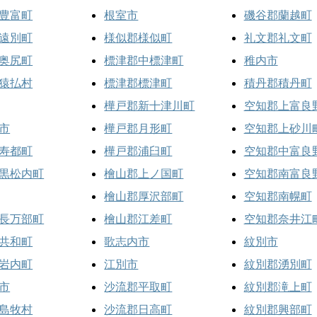
豊富町
根室市
磯谷郡蘭越町
遠別町
様似郡様似町
礼文郡礼文町
奥尻町
標津郡中標津町
稚内市
猿払村
標津郡標津町
積丹郡積丹町
樺戸郡新十津川町
空知郡上富良
市
樺戸郡月形町
空知郡上砂川
寿都町
樺戸郡浦臼町
空知郡中富良
黒松内町
檜山郡上ノ国町
空知郡南富良
檜山郡厚沢部町
空知郡南幌町
長万部町
檜山郡江差町
空知郡奈井江
共和町
歌志内市
紋別市
岩内町
江別市
紋別郡湧別町
市
沙流郡平取町
紋別郡滝上町
島牧村
沙流郡日高町
紋別郡興部町