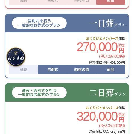
一日葬
告別式を行う
プラン
一般的なお葬式のプラン
おくりびとメンバーズ
価格
270,000
税抜
円
(税込
円)
297,000
通常価格 税込
407,000
円
通夜
告別式
納棺の儀
面会
二日葬
通夜・告別式を行う
プラン
一般的なお葬式のプラン
おくりびとメンバーズ
価格
320,000
税抜
円
(税込
円)
352,000
通常価格 税込
517,000
円