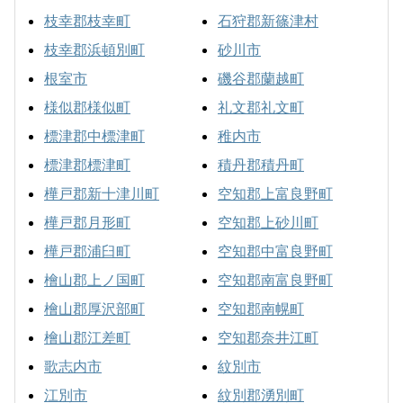
枝幸郡枝幸町
石狩郡新篠津村
枝幸郡浜頓別町
砂川市
根室市
磯谷郡蘭越町
様似郡様似町
礼文郡礼文町
標津郡中標津町
稚内市
標津郡標津町
積丹郡積丹町
樺戸郡新十津川町
空知郡上富良野町
樺戸郡月形町
空知郡上砂川町
樺戸郡浦臼町
空知郡中富良野町
檜山郡上ノ国町
空知郡南富良野町
檜山郡厚沢部町
空知郡南幌町
檜山郡江差町
空知郡奈井江町
歌志内市
紋別市
江別市
紋別郡湧別町