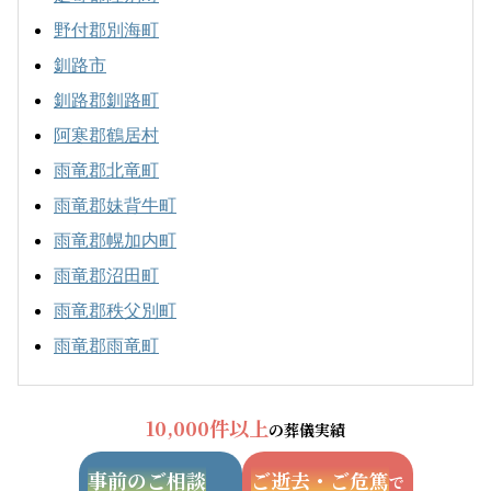
野付郡別海町
釧路市
釧路郡釧路町
阿寒郡鶴居村
雨竜郡北竜町
雨竜郡妹背牛町
雨竜郡幌加内町
雨竜郡沼田町
雨竜郡秩父別町
雨竜郡雨竜町
10,000件以上
の葬儀実績
事前のご相談
ご逝去・ご危篤
で