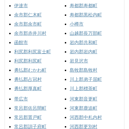
伊達市
寿都郡寿都町
余市郡仁木町
寿都郡黒松内町
余市郡余市町
小樽市
余市郡赤井川村
山越郡長万部町
函館市
岩内郡共和町
利尻郡利尻富士町
岩内郡岩内町
利尻郡利尻町
岩見沢市
勇払郡むかわ町
島牧郡島牧村
勇払郡占冠村
川上郡弟子屈町
勇払郡厚真町
川上郡標茶町
帯広市
河東郡音更町
常呂郡佐呂間町
河東郡鹿追町
常呂郡置戸町
河西郡中札内村
常呂郡訓子府町
河西郡更別村