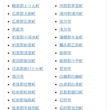
幌泉郡えりも町
河西郡芽室町
広尾郡大樹町
浦河郡浦河町
広尾郡広尾町
深川市
恵庭市
滝川市
斜里郡小清水町
瀬棚郡今金町
斜里郡斜里町
爾志郡乙部町
斜里郡清里町
留萌市
新冠郡新冠町
留萌郡小平町
日高郡新ひだか町
登別市
旭川市
白糠郡白糠町
有珠郡壮瞥町
白老郡白老町
松前郡松前町
目梨郡羅臼町
松前郡福島町
石狩市
枝幸郡中頓別町
石狩郡当別町