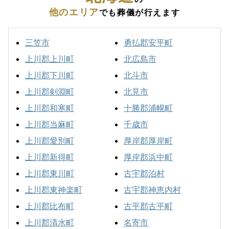
他のエリア
でも葬儀が行えます
三笠市
勇払郡安平町
上川郡上川町
北広島市
上川郡下川町
北斗市
上川郡剣淵町
北見市
上川郡和寒町
十勝郡浦幌町
上川郡当麻町
千歳市
上川郡愛別町
厚岸郡厚岸町
上川郡新得町
厚岸郡浜中町
上川郡東川町
古宇郡泊村
上川郡東神楽町
古宇郡神恵内村
上川郡比布町
古平郡古平町
上川郡清水町
名寄市