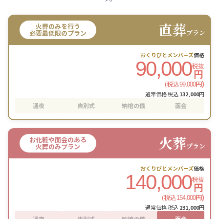
直葬
火葬のみを行う
プラン
必要最低限のプラン
おくりびとメンバーズ
価格
90,000
税抜
円
(税込
円)
99,000
通常価格 税込
132,000
円
通夜
告別式
納棺の儀
面会
火葬
お化粧や面会のある
プラン
火葬のみプラン
おくりびとメンバーズ
価格
140,000
税抜
円
(税込
円)
154,000
通常価格 税込
231,000
円
通夜
告別式
納棺の儀
面会