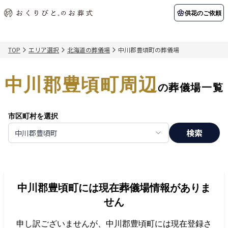
供花のご依頼
TOP
エリア選択
北海道の葬儀場
中川郡豊頃町の葬儀場
初めての方へ
お客様の声
葬儀の知識
関東エリア
中川郡豊頃町周辺
初めての方へ
ご葬儀事例
葬儀の知識
納棺の儀とは？
お客様の声
供花のご依頼
の葬儀場一覧
東京都
埼玉県
葬儀の流れ
よくある質問
会員制度
市区町村を選択
アフターサポート
千葉県
神奈川県
検索
中川郡豊頃町
北海道エリア
会社を知る
スタッフ一覧
採用情報
札幌市
函館市
中川郡豊頃町
には現在葬儀場情報がありま
会社概要
店舗用地募集
せん
申し訳ございませんが、
中川郡豊頃町
には現在登録さ