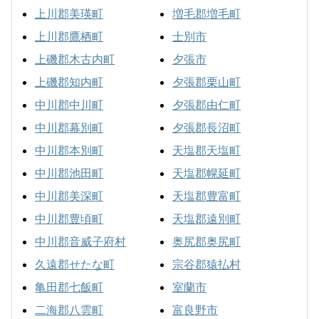
上川郡美瑛町
増毛郡増毛町
上川郡鷹栖町
士別市
上磯郡木古内町
夕張市
上磯郡知内町
夕張郡栗山町
中川郡中川町
夕張郡由仁町
中川郡幕別町
夕張郡長沼町
中川郡本別町
天塩郡天塩町
中川郡池田町
天塩郡幌延町
中川郡美深町
天塩郡豊富町
中川郡豊頃町
天塩郡遠別町
中川郡音威子府村
奥尻郡奥尻町
久遠郡せたな町
宗谷郡猿払村
亀田郡七飯町
室蘭市
二海郡八雲町
富良野市