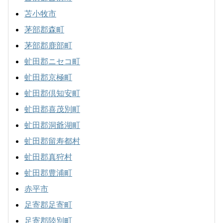
苫小牧市
茅部郡森町
茅部郡鹿部町
虻田郡ニセコ町
虻田郡京極町
虻田郡倶知安町
虻田郡喜茂別町
虻田郡洞爺湖町
虻田郡留寿都村
虻田郡真狩村
虻田郡豊浦町
赤平市
足寄郡足寄町
足寄郡陸別町